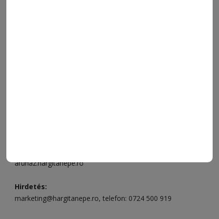
VIDEÓ
MÉDIAAJÁNLAT
FÓRUM
JÁTÉKSZABÁLYZAT
ELÉRHETŐSÉGEK
Ügyfélszolgálat (apróhirdetések, előfizetések)
Csíkszereda üzlet:
Csíki Mozi épülete
, telefon:
0728 001
496
Csíkszereda szerkesztőség:
Márton Áron utca 21. szám
Székelyudvarhely:
Vár utca 5 szám
, telefon:
0738 823 219
e-mail:
aruhaz@hargitanepe.ro
Online ügyintézés és webáruház:
aruhaz.hargitanepe.ro
Hirdetés:
marketing@hargitanepe.ro
, telefon:
0724 500 919