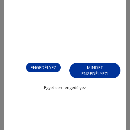
ENGEDÉLYEZ
MINDET
2026. július 18., 18:21
ENGEDÉLYEZI
Harmadik alkalommal gurultak a női
motorosok
Egyet sem engedélyez