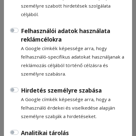
személyre szabott hirdetések szolgálata
céljából.
Felhasználói adatok használata
Kérdőív a biztonságosabb
reklámcélokra
közlekedésért
A Google címkék képessége arra, hogy
felhasználó-specifikus adatokat használjanak a
reklámozás céljából történő célzásra és
Vlaicu Lajos
személyre szabásra.
2025. július 24., 11:12
Hirdetés személyre szabása
A Google címkék képessége arra, hogy a
felhasználó érdekei és viselkedése alapján
személyre szabják a hirdetéseket.
Analitikai tárolás