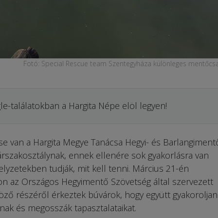
Fotó: Special Rescue team Szentegyháza különleges mentőcs
le-találatokban a Hargita Népe elöl legyen!
e van a Hargita Megye Tanácsa Hegyi- és Barlangiment
rszakosztálynak, ennek ellenére sok gyakorlásra van
yzetekben tudják, mit kell tenni. Március 21-én
on az Országos Hegyimentő Szövetség által szervezett
ő részéről érkeztek búvárok, hogy együtt gyakoroljan
nak és megosszák tapasztalataikat.