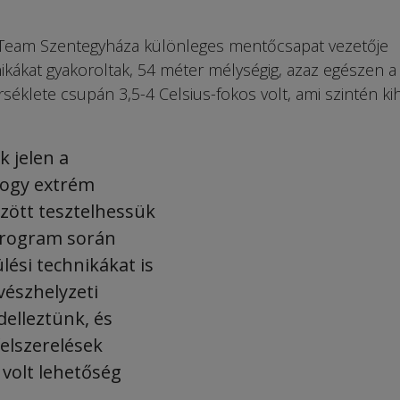
e Team Szentegyháza kü­lönleges mentőcsapat vezetője
kákat gyakoroltak, 54 méter mélységig, azaz egészen a
séklete csupán 3,5-4 Celsius-fokos volt, ami szintén kih
k jelen a
hogy extrém
zött tesztelhessük
program során
ési technikákat is
 vészhelyzeti
delleztünk, és
elszerelések
 volt lehetőség