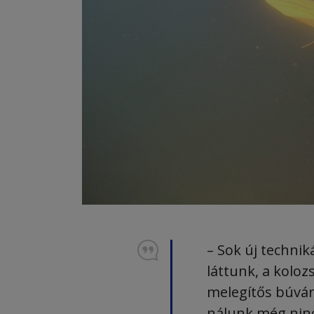
– Sok új technik
láttunk, a koloz
melegítős búvár
nálunk még ninc