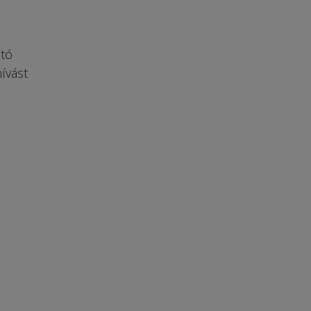
 tó
ívást