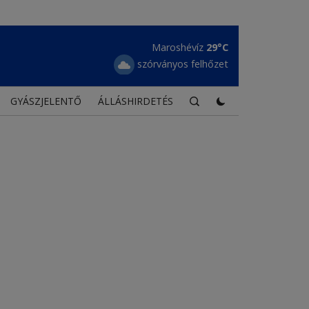
Borszék
26°C
erős felhőzet
GYÁSZJELENTŐ
ÁLLÁSHIRDETÉS