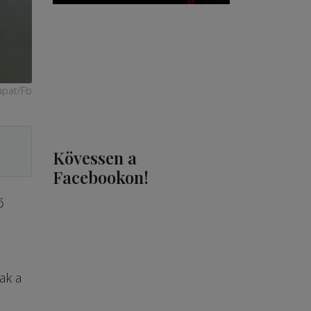
apat/Fb
Kövessen a
Facebookon!
ő
ak a