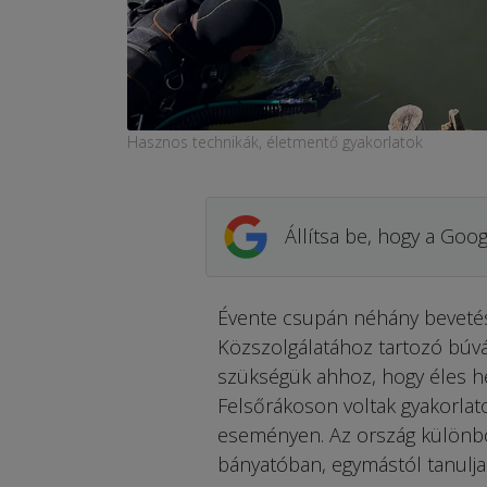
Hasznos technikák, életmentő gyakorlatok
Állítsa be, hogy a Goog
Évente csupán néhány bevetés
Közszolgálatához tartozó búvá
szükségük ahhoz, hogy éles hel
Felsőrákoson voltak gyakorlat
eseményen. Az ország különböz
bányatóban, egymástól tanulja