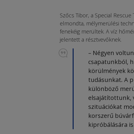
Szőcs Tibor, a Special Res­cu
elmondta, mélymerülési techni
fenekéig merültek. A víz hőmér
jelentett a résztvevőknek.
– Négyen voltun
csapatunkból, 
körülmények kö
tudásunkat. A 
különböző merül
elsajátítottunk,
szituációkat mo
korszerű búvárf
kipróbálására is