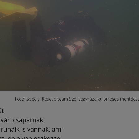
Fotó: Special Rescue team Szentegyháza különleges mentőcs
át
svári csapatnak
ruháik is vannak, ami
s, de olyan eszközzel