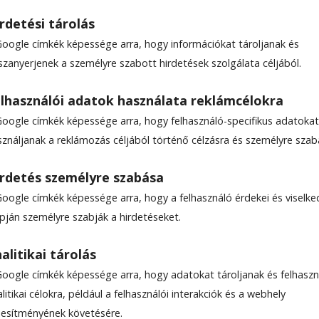
rdetési tárolás
Google címkék képessége arra, hogy információkat tároljanak és
szanyerjenek a személyre szabott hirdetések szolgálata céljából.
kák extrém körülmények
lhasználói adatok használata reklámcélokra
Google címkék képessége arra, hogy felhasználó-specifikus adatokat
sználjanak a reklámozás céljából történő célzásra és személyre szab
tek bővítése, valamint az egységek közötti
rdetés személyre szabása
lt a célja annak a gyakorlatnak, amelyen a Speci
Google címkék képessége arra, hogy a felhasználó érdekei és viselk
ülönleges mentőcsapat tagjai is részt vettek.
apján személyre szabják a hirdetéseket.
alitikai tárolás
Google címkék képessége arra, hogy adatokat tároljanak és felhaszn
litikai célokra, például a felhasználói interakciók és a webhely
ljesítményének követésére.