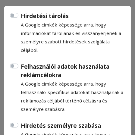
Hirdetési tárolás
A Google címkék képessége arra, hogy
információkat tároljanak és visszanyerjenek a
Amikor mindenki köhög és
személyre szabott hirdetések szolgálata
tüsszög
céljából.
Közeledik az influenzaszezon, erősödnek a
Felhasználói adatok használata
légúti meg­betegedések, és kisebb
reklámcélokra
gócpontokban terjed a Covid–19-vírus is
A Google címkék képessége arra, hogy
Hargita megyében. Májusban, júniusban és
felhasználó-specifikus adatokat használjanak a
július elején egyetlen pozitív esetet sem
reklámozás céljából történő célzásra és
jelentettek a megyei Népegészségügyi
személyre szabásra.
Igazgatóság­nak, ebben a hónapban
naponta legtöbb tíz esetet regisztráltak.
Hirdetés személyre szabása
A Google címkék képessége arra, hogy a