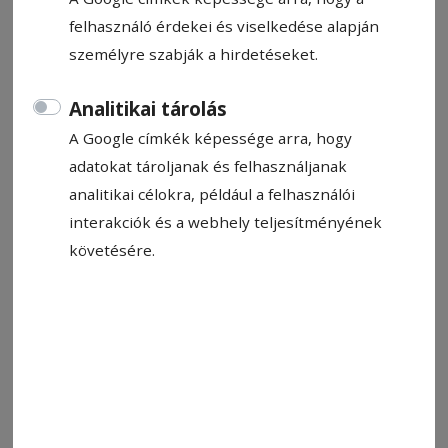
Fazakas Bea
felhasználó érdekei és viselkedése alapján
2024. szeptember 12., 10:49
személyre szabják a hirdetéseket.
Becsült olvasási idő: 3 perc
Analitikai tárolás
A Google címkék képessége arra, hogy
adatokat tároljanak és felhasználjanak
analitikai célokra, például a felhasználói
interakciók és a webhely teljesítményének
követésére.
Betegen jobb otthon ülni. Ezzel jár a hideg évszak
Fotó: freepic.com
Állítsa be, hogy a Google-
találatokban a Hargita Népe elöl