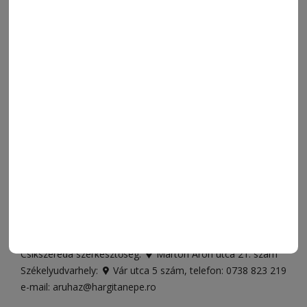
FRISS
NAPI PARA
ORSZÁG-VILÁG
ÁRUHÁZ
SPORT
ESEMÉNYNAPTÁR
SZÍNES
IMPRESSZUM
VIDEÓ
MÉDIAAJÁNLAT
FÓRUM
JÁTÉKSZABÁLYZAT
ELÉRHETŐSÉGEK
Ügyfélszolgálat (apróhirdetések, előfizetések)
Csíkszereda üzlet:
Csíki Mozi épülete
, telefon:
0728 001
496
Csíkszereda szerkesztőség:
Márton Áron utca 21. szám
Székelyudvarhely:
Vár utca 5 szám
, telefon:
0738 823 219
e-mail:
aruhaz@hargitanepe.ro