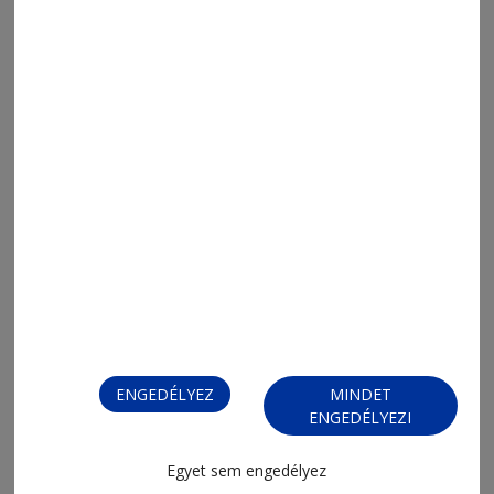
2026. augusztus 6., 15:18
Eddig mintegy hatszázan jelentkeztek
sikerrel a megye egyetemein
ENGEDÉLYEZ
MINDET
ENGEDÉLYEZI
Egyet sem engedélyez