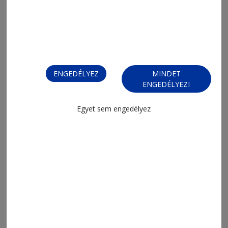
Eddig mintegy hatszázan jelentkeztek
sikerrel a megye egyetemein
ENGEDÉLYEZ
MINDET
ENGEDÉLYEZI
Egyet sem engedélyez
2026. augusztus 6., 14:15
Kihágássorozat