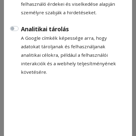
a Hargita Megyei Egészségbiztosítási
felhasználó érdekei és viselkedése alapján
Pénztár igazgatója.
személyre szabják a hirdetéseket.
Vlaicu Lajos
Analitikai tárolás
2024. szeptember 5., 9:27
A Google címkék képessége arra, hogy
adatokat tároljanak és felhasználjanak
analitikai célokra, például a felhasználói
interakciók és a webhely teljesítményének
követésére.
Fotó: László F. Csaba