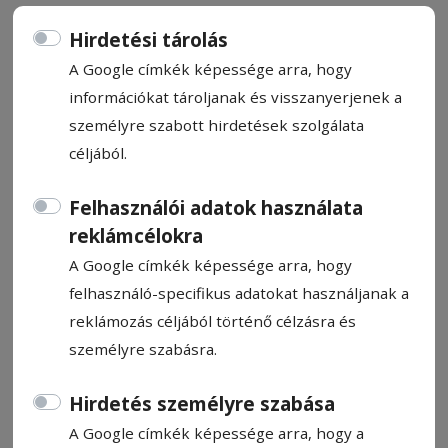
Hirdetési tárolás
A Google címkék képessége arra, hogy
információkat tároljanak és visszanyerjenek a
A kisnyugdíjasok továbbra is 90
személyre szabott hirdetések szolgálata
céljából.
százalékkal olcsóbban jutnak
gyógyszerhez
Felhasználói adatok használata
reklámcélokra
A nyugdíjak emelése miatt nem fognak
A Google címkék képessége arra, hogy
csorbulni a 90 százalékos ártámogatott
felhasználó-specifikus adatokat használjanak a
gyógyszerekre jogosult, alacsony nyugdíjjal
reklámozás céljából történő célzásra és
rendelkezők jogai, ugyanis hétfői ülésén a
személyre szabásra.
kormány elfogadta a jövedelemküszöb
emelését 1830 lejről 2020 lejre –
Hirdetés személyre szabása
tájékoztatta lapunkat Duda Tihamér Attila,
A Google címkék képessége arra, hogy a