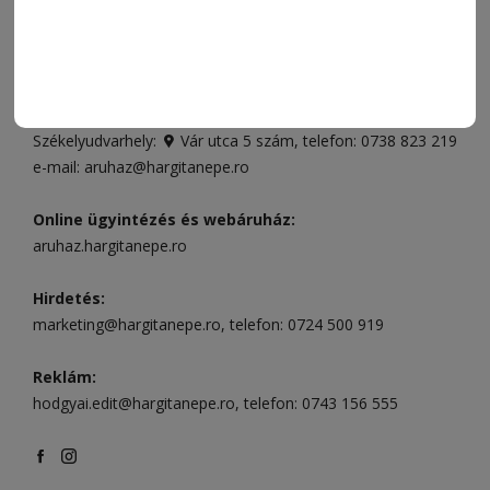
Ügyfélszolgálat (apróhirdetések, előfizetések)
Csíkszereda üzlet:
Csíki Mozi épülete
, telefon:
0728 001
496
Csíkszereda szerkesztőség:
Márton Áron utca 21. szám
Székelyudvarhely:
Vár utca 5 szám
, telefon:
0738 823 219
e-mail:
aruhaz@hargitanepe.ro
Online ügyintézés és webáruház:
aruhaz.hargitanepe.ro
Hirdetés:
marketing@hargitanepe.ro
, telefon:
0724 500 919
Reklám:
hodgyai.edit@hargitanepe.ro
, telefon:
0743 156 555