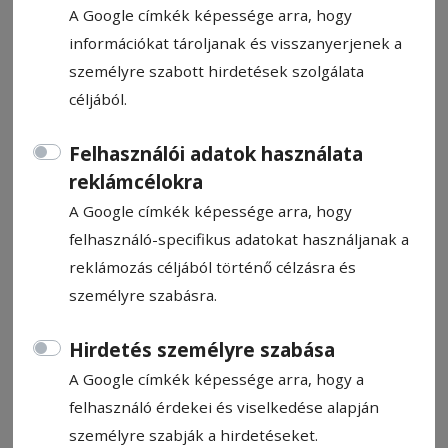
A Google címkék képessége arra, hogy
információkat tároljanak és visszanyerjenek a
személyre szabott hirdetések szolgálata
céljából.
Menesztenék Török Csabát
Felhasználói adatok használata
reklámcélokra
Ismét megpróbálkozik Gyergyószentmiklós
önkormányzata Török Csaba eltávolításával
A Google címkék képessége arra, hogy
a Monturist Kft. éléről. Emiatt összehívják a
felhasználó-specifikus adatokat használjanak a
cég közgyűlését.
reklámozás céljából történő célzásra és
személyre szabásra.
Barabás-Pál Hajnalka
2026. június 9., 11:10
Hirdetés személyre szabása
A Google címkék képessége arra, hogy a
felhasználó érdekei és viselkedése alapján
személyre szabják a hirdetéseket.