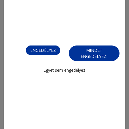
2026. július 31., 9:40
Vasárnaponként a bicikliseké lesz a
ENGEDÉLYEZ
MINDET
Kossuth utca
ENGEDÉLYEZI
Egyet sem engedélyez