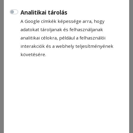
Analitikai tárolás
A Google címkék képessége arra, hogy
adatokat tároljanak és felhasználjanak
analitikai célokra, például a felhasználói
interakciók és a webhely teljesítményének
követésére.
Illusztráció
Fotó: Boncina-Székely Szidónia/archív
Állítsa be, hogy a Google-
találatokban a Hargita Népe elöl