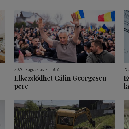
2026. augusztus 7., 18:35
20
Elkezdődhet Călin Georgescu
E
pere
l