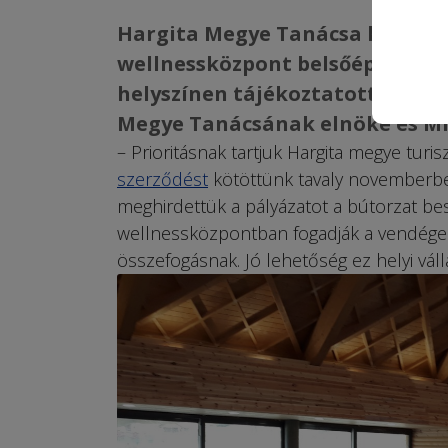
Hargita Megye Tanácsa kiírta a
wellnessközpont belsőépítészeti
helyszínen tájékoztatott élő b
Megye Tanácsának elnöke és Mik
– Prioritásnak tartjuk Hargita megye turi
szerződést
kötöttünk tavaly novemberbe
meghirdettük a pályázatot a bútorzat be
wellnessközpontban fogadják a vendégeket
összefogásnak. Jó lehetőség ez helyi váll