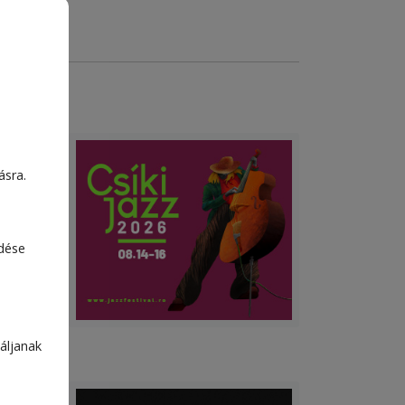
ásra.
edése
áljanak