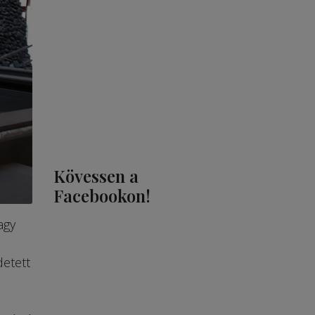
Kövessen a
Facebookon!
agy
detett