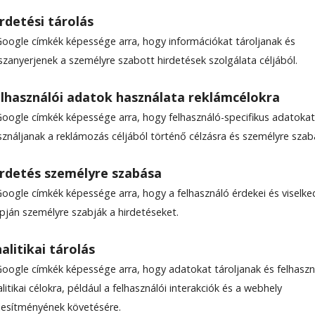
rdetési tárolás
Google címkék képessége arra, hogy információkat tároljanak és
szanyerjenek a személyre szabott hirdetések szolgálata céljából.
elsőépítészeti munka van
lhasználói adatok használata reklámcélokra
zéki wellnessben
Google címkék képessége arra, hogy felhasználó-specifikus adatokat
sználjanak a reklámozás céljából történő célzásra és személyre szab
rdetés személyre szabása
Google címkék képessége arra, hogy a felhasználó érdekei és viselk
apján személyre szabják a hirdetéseket.
alitikai tárolás
Google címkék képessége arra, hogy adatokat tároljanak és felhaszn
le-találatokban a Hargita Népe elöl legyen!
litikai célokra, például a felhasználói interakciók és a webhely
ljesítményének követésére.