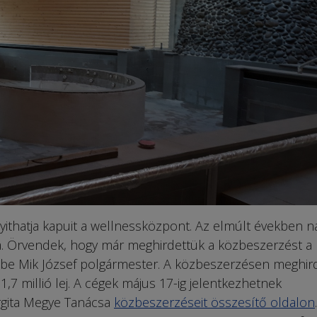
hatja kapuit a wellnessközpont. Az elmúlt években n
a. Örvendek, hogy már meghirdettük a közbeszerzést a
 be Mik József polgármester. A közbeszerzésen meghir
,7 millió lej. A cégek május 17-ig jelentkezhetnek
argita Megye Tanácsa
közbeszerzéseit összesítő oldalon
.