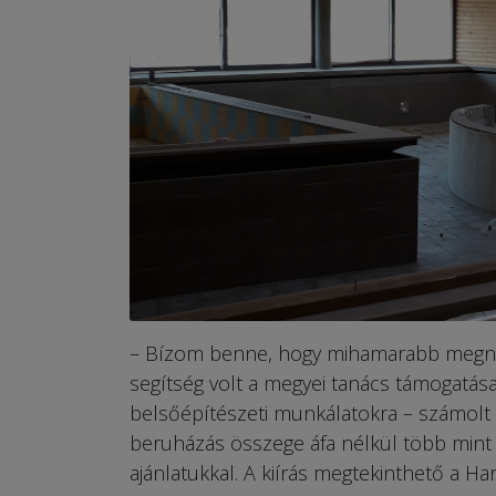
– Bízom benne, hogy mihamarabb megnyit
segítség volt a megyei tanács támogatás
belsőépítészeti munkálatokra – számolt
beruházás összege áfa nélkül több mint 1
ajánlatukkal. A kiírás megtekinthető a H