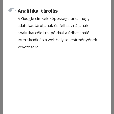
Analitikai tárolás
A Google címkék képessége arra, hogy
adatokat tároljanak és felhasználjanak
analitikai célokra, például a felhasználói
interakciók és a webhely teljesítményének
követésére.
Fotó: freepik.com
Állítsa be, hogy a Google-
találatokban a Hargita Népe elöl
legyen!
Gyer­gyó­hol­ló községben és Tusnáfürdőn
született a legkevesebb gyerek a megyében