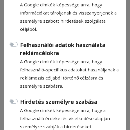
A Google címkék képessége arra, hogy
információkat tároljanak és visszanyerjenek a
személyre szabott hirdetések szolgálata
céljából.
Kevesebb házasság
Felhasználói adatok használata
reklámcélokra
28 százalékkal több házasságot bontottak
fel 2023 első félévében, mint 2022 azonos
A Google címkék képessége arra, hogy
időszakában – derül ki a megyei statisztikai
felhasználó-specifikus adatokat használjanak a
hivatal tegnap a Prefektusi Kollégium
reklámozás céljából történő célzásra és
ülésén bemutatott jelentéséből.
személyre szabásra.
Hirdetés személyre szabása
Máthé-Háromszéki Eszter
2023. december 19., 11:03
A Google címkék képessége arra, hogy a
Becsült olvasási idő: 2 perc
felhasználó érdekei és viselkedése alapján
személyre szabják a hirdetéseket.