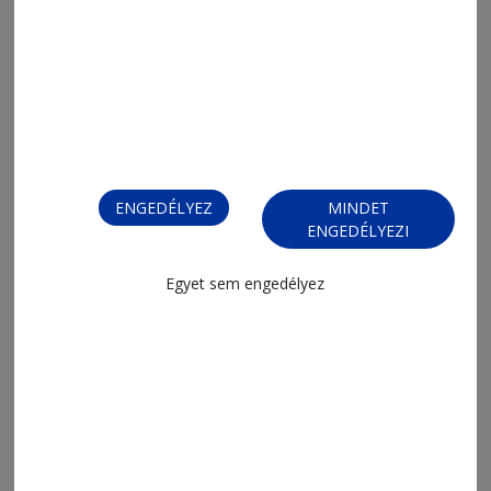
2026. augusztus 6., 15:18
Eddig mintegy hatszázan jelentkeztek
sikerrel a megye egyetemein
ENGEDÉLYEZ
MINDET
ENGEDÉLYEZI
Egyet sem engedélyez
2026. augusztus 6., 14:15