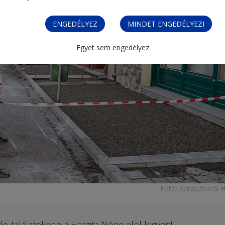
ENGEDÉLYEZ
MINDET ENGEDÉLYEZI
Egyet sem engedélyez
Fotó: Barabás-Pál H
le-találatokban a Hargita Népe elöl legyen!