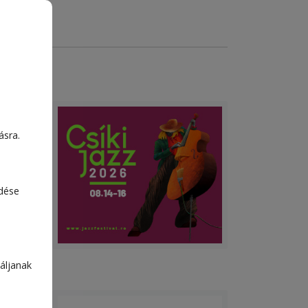
ásra.
t a
edése
áljanak