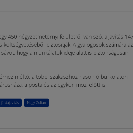
tegy 450 négyzetméternyi felületről van szó, a javítás 14
os költségvetéséből biztosítják. A gyalogosok számára az
 sávot, hogy a munkálatok ideje alatt is biztonságosan
térhez méltó, a többi szakaszhoz hasonló burkolaton
árosháza, a posta és az egykori mozi előtt is.
járdajavítás
Nagy Zoltán