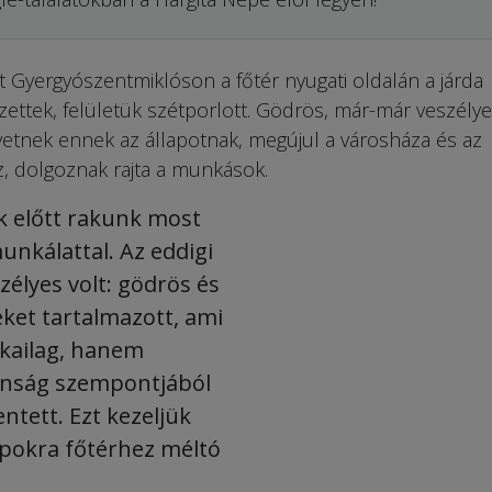
t Gyergyószentmiklóson a főtér nyugati oldalán a járda
zettek, felületük szétporlott. Gödrös, már-már veszélye
vetnek ennek az állapotnak, megújul a városháza és az
z, dolgoznak rajta a munkások.
nk előtt rakunk most
unkálattal. Az eddigi
zélyes volt: gödrös és
eket tartalmazott, ami
kailag, hanem
onság szempontjából
entett. Ezt kezeljük
pokra főtérhez méltó