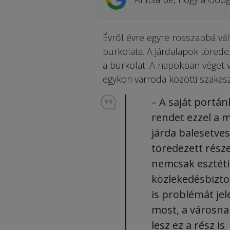
Évről évre egyre rosszabbá vál
burkolata. A járdalapok törede
a burkolat. A napokban véget 
egykori varroda közötti szakas
– A saját portá
rendet ezzel a m
járda balesetves
töredezett rész
nemcsak esztéti
közlekedésbizt
is problémát jel
most, a városna
lesz ez a rész is