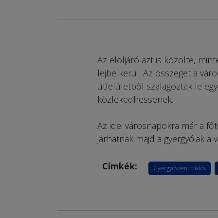
Az elöljáró azt is közölte, min
lejbe kerül. Az összeget a vár
útfelületből szalagoztak le egy
közlekedhessenek.
Az idei városnapokra már a fő
járhatnak majd a gyergyóiak a v
Címkék:
Gyergyószentmiklós