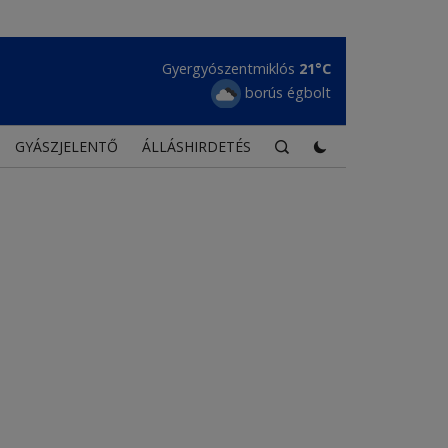
Gyergyószentmiklós
21°C
borús égbolt
GYÁSZJELENTŐ
ÁLLÁSHIRDETÉS