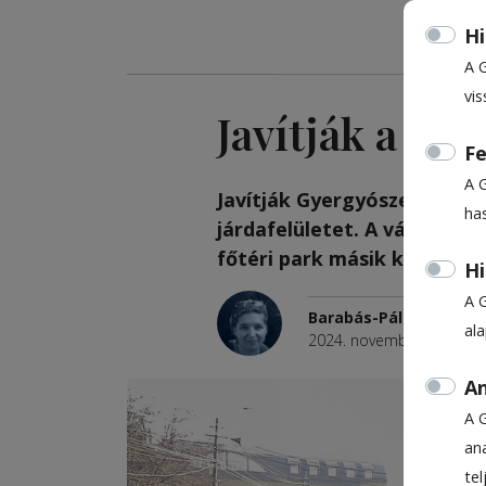
Hi
A 
vis
Javítják a jár
Fe
A 
Javítják Gyergyószentmiklós
ha
járdafelületet. A városháza
főtéri park másik két oldal
Hi
A 
Barabás-Pál Hajnalka
al
2024. november 19., 17:2
An
A 
ana
te