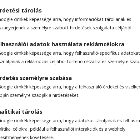
rdetési tárolás
Google címkék képessége arra, hogy információkat tároljanak és
szanyerjenek a személyre szabott hirdetések szolgálata céljából.
dát
lhasználói adatok használata reklámcélokra
Google címkék képessége arra, hogy felhasználó-specifikus adatokat
 főterén az évek óta szinte járhatatlan
sználjanak a reklámozás céljából történő célzásra és személyre szab
 előtti szakaszra is ugyanolyan burkolat kerül, min
án.
rdetés személyre szabása
Google címkék képessége arra, hogy a felhasználó érdekei és viselk
apján személyre szabják a hirdetéseket.
1
alitikai tárolás
Google címkék képessége arra, hogy adatokat tároljanak és felhaszn
litikai célokra, például a felhasználói interakciók és a webhely
ljesítményének követésére.