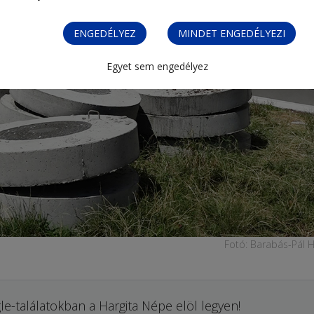
ENGEDÉLYEZ
MINDET ENGEDÉLYEZI
Egyet sem engedélyez
Fotó: Barabás-Pál H
le-találatokban a Hargita Népe elöl legyen!