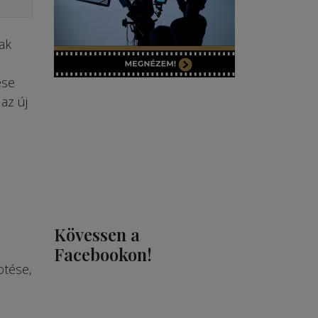
ak
ése
az új
Kövessen a
Facebookon!
ötése,