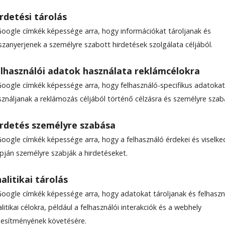
rdetési tárolás
Google címkék képessége arra, hogy információkat tároljanak és
szanyerjenek a személyre szabott hirdetések szolgálata céljából.
a közművesítés
lhasználói adatok használata reklámcélokra
Google címkék képessége arra, hogy felhasználó-specifikus adatokat
zat kiépítése Gyer­gyó­szentmiklóson, a szen­ny­
sználjanak a reklámozás céljából történő célzásra és személyre szab
ban korántsem teljes.
rdetés személyre szabása
Google címkék képessége arra, hogy a felhasználó érdekei és viselk
apján személyre szabják a hirdetéseket.
alitikai tárolás
Google címkék képessége arra, hogy adatokat tároljanak és felhaszn
litikai célokra, például a felhasználói interakciók és a webhely
ljesítményének követésére.