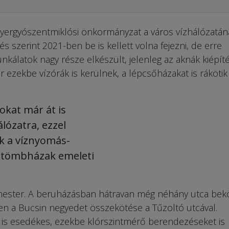
yergyószentmiklósi önkor­mányzat a város vízhálózatán
s szerint 2021-ben be is kellett volna fejezni, de erre
kálatok nagy része elkészült, jelenleg az aknák kiépít
r ezekbe vízórák is kerülnek, a lépcsőházakat is rákötik 
okat már át is
álózatra, ezzel
 a víznyomás-
tömbházak emeleti
ester. A beruházásban hátravan még néhány utca bek
ren a Bucsin negyedet összekötése a Tűzoltó utcával.
is esedékes, ezekbe klórszintmérő berendezéseket is