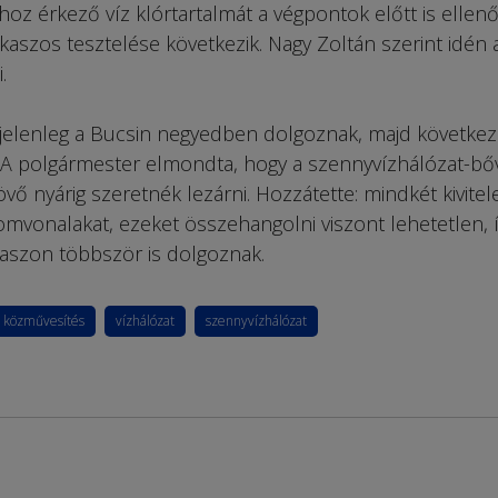
hoz érkező víz klórtartalmát a végpontok előtt is ellenő
aszos tesztelése következik. Nagy Zoltán szerint idén 
.
jelenleg a Bucsin negyedben dolgoznak, majd következi
 A polgármester elmondta, hogy a szennyvízhálózat-bő
jövő nyárig szeretnék lezárni. Hozzátette: mindkét kivite
nyomvonalakat, ezeket összehangolni viszont lehetetlen, 
kaszon többször is dolgoznak.
közművesítés
vízhálózat
szennyvízhálózat