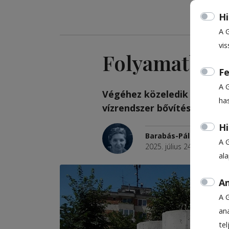
Hi
A 
vis
Folyamatban 
Fe
A 
Végéhez közeledik a vízháló
ha
vízrendszer bő­víté­se azon­
Hi
Barabás-Pál Hajnalka
A 
2025. július 24., 16:54
al
An
A 
ana
te