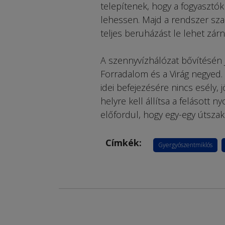
telepítenek, hogy a fogyasztók
lehessen. Majd a rendszer szak
teljes beruházást le lehet zárni
A szennyvízhálózat bővítésén 
Forradalom és a Virág negyed.
idei befejezésére nincs esély, 
helyre kell állítsa a felásott 
előfordul, hogy egy-egy útsza
Címkék:
Gyergyószentmiklós