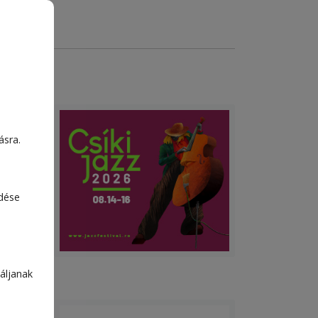
ásra.
edése
áljanak