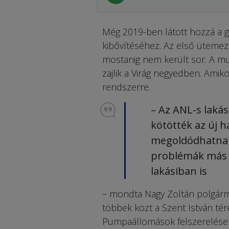
Még 2019-ben látott hozzá a g
kibővítéséhez. Az első ütemezé
mostanig nem került sor. A mun
zajlik a Virág negyedben. Amiko
rendszerre.
– Az ANL-s lakás
kötötték az új h
megoldódhatnak
problémák más 
lakásiban is
– mondta Nagy Zoltán polgárm
többek közt a Szent István té
Pumpaállomások felszerelése 