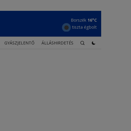
Borszék
16°C
tiszta égbolt
GYÁSZJELENTŐ
ÁLLÁSHIRDETÉS