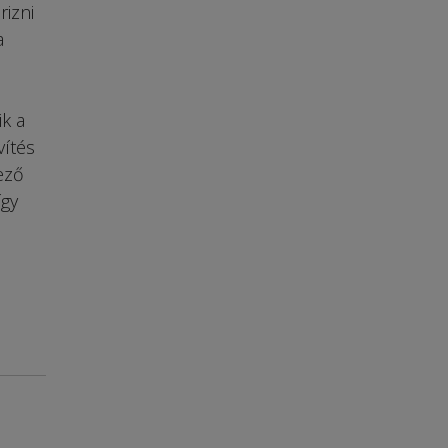
rizni
a
k a
vítés
lező
így