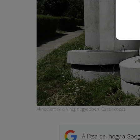
Aknaelemek a Virág negyedben. Csatlakozás
Állítsa be, hogy a Goog