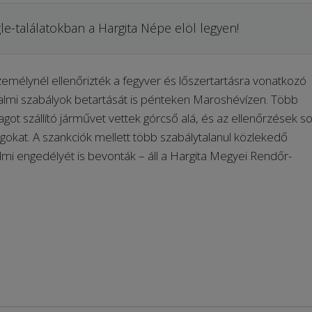
le-találatokban a Hargita Népe elöl legyen!
emélynél ellenőrizték a fegyver és lőszertartásra vonatkozó
rgalmi szabályok betartását is pénteken Maroshévízen. Több
got szállító járművet vettek górcső alá, és az ellenőrzések s
ágokat. A szankciók mellett több szabálytalanul közlekedő
lmi engedélyét is bevonták – áll a Hargita Megyei Rendőr-