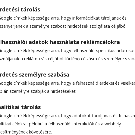
rdetési tárolás
Google címkék képessége arra, hogy információkat tároljanak és
szanyerjenek a személyre szabott hirdetések szolgálata céljából.
rzések helyszíne volt
lhasználói adatok használata reklámcélokra
Google címkék képessége arra, hogy felhasználó-specifikus adatokat
sználjanak a reklámozás céljából történő célzásra és személyre szab
shévízen végeztek átfogó ellenőrzéseket a Hargi
rdetés személyre szabása
Google címkék képessége arra, hogy a felhasználó érdekei és viselk
apján személyre szabják a hirdetéseket.
csült olvasási idő: Kevesebb mint egy perc
alitikai tárolás
Google címkék képessége arra, hogy adatokat tároljanak és felhaszn
litikai célokra, például a felhasználói interakciók és a webhely
ljesítményének követésére.