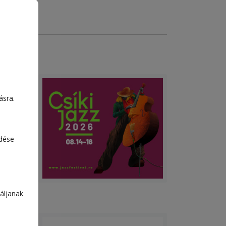
ásra.
ta
edése
áljanak