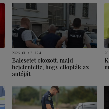
2026. július 3., 12:41
202
Balesetet okozott, majd
K
bejelentette, hogy ellopták az
m
autóját