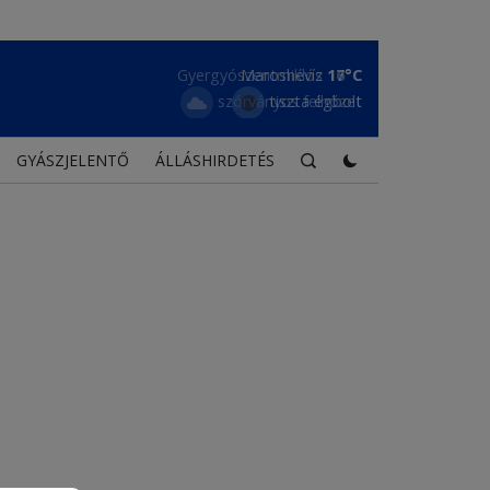
Maroshévíz
17°C
tiszta égbolt
GYÁSZJELENTŐ
ÁLLÁSHIRDETÉS