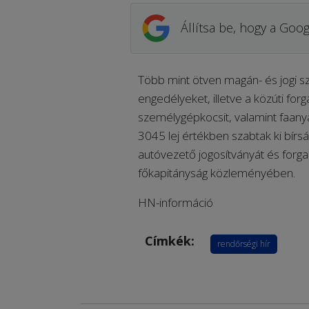
Állítsa be, hogy a Goog
Több mint ötven magán- és jogi sz
engedélyeket, illetve a közúti fo
személygépkocsit, valamint faanya
3045 lej értékben szabtak ki bírs
autóvezető jogosítványát és forga
főkapitányság közleményében.
HN-információ
Címkék:
rendőrségi hír