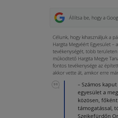
Állítsa be, hogy a Goog
Célunk, hogy kihasználjuk a pál
Hargita Megyéért Egyesület – a
tevékenységét, több területen
működtető Hargita Megye Tanác
fontos tevékenysége az épített
akkor vette át, amikor erre má
– Számos kaput ú
egyesület a meg
közösen, főkén
támogatással, t
Szejkefürdőn Or