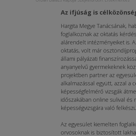
Az ifjúság is célközönsé
Hargita Megye Tanácsának, hab
foglalkoznak az oktatás kérdé
alárendelt intézményeiket is. A
oktatás, volt már ösztöndíjpr
állami pályázati finanszírozá
anyanyelvű gyermekeknek köz
projektben partner az egyesüle
alkalmazással együtt, azzal a cé
képességfelmérő vizsgák átmen
időszakában online sulival és 
képességvizsgára való felkés
Az egyesület kiemelten foglalkoz
orvosoknak is biztosított lakha