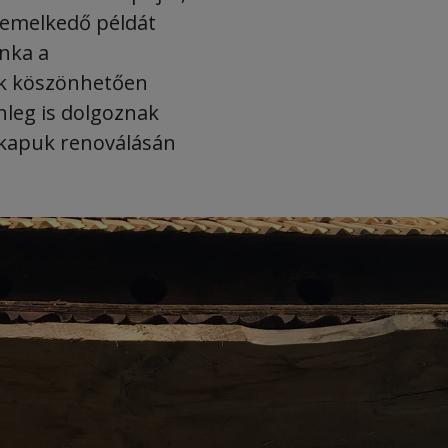
iemelkedő példát
nka a
k köszönhetően
nleg is dolgoznak
 kapuk renoválásán