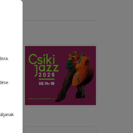
ásra.
óta
s, a
ése
edése
.
áljanak