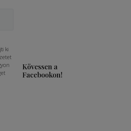
i ki
zetet
gyon
Kövessen a
get
Facebookon!