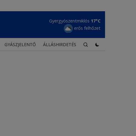
Gyergyószentmiklós
Maroshévíz
17°C
18°C
erős felhőzet
erős felhőzet
GYÁSZJELENTŐ
ÁLLÁSHIRDETÉS