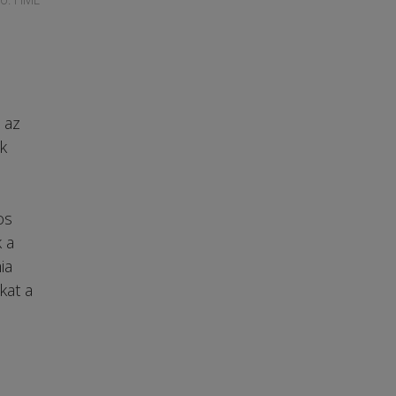
 az
k
os
k a
ia
kat a