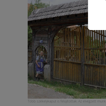
Több székelykaput is felújítottak. Az elvégzett mu