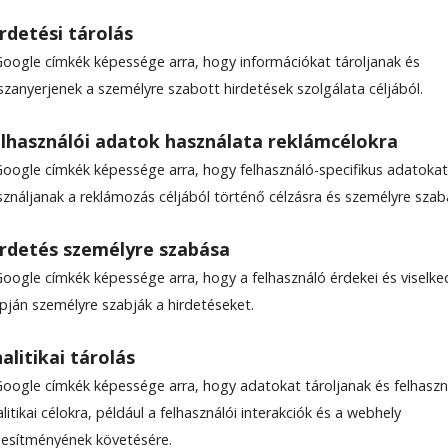
rdetési tárolás
Google címkék képessége arra, hogy információkat tároljanak és
szanyerjenek a személyre szabott hirdetések szolgálata céljából.
ég javítására törekednek
lhasználói adatok használata reklámcélokra
Google címkék képessége arra, hogy felhasználó-specifikus adatokat
 javítását tűzte ki célul a Hargita Megyéért
sználjanak a reklámozás céljából történő célzásra és személyre szab
 Tanácsa létrehozásával és fenntartásával 2002 
ödik más civil szervezetekkel, főként az oktatá
rdetés személyre szabása
ygyűjtő akciók vagy az épített örökség megőrz
Google címkék képessége arra, hogy a felhasználó érdekei és viselk
rboly Csaba, a megyei tanács elnöke nyilatkozott
apján személyre szabják a hirdetéseket.
alitikai tárolás
ecsült olvasási idő: 5 perc
Google címkék képessége arra, hogy adatokat tároljanak és felhaszn
litikai célokra, például a felhasználói interakciók és a webhely
ljesítményének követésére.