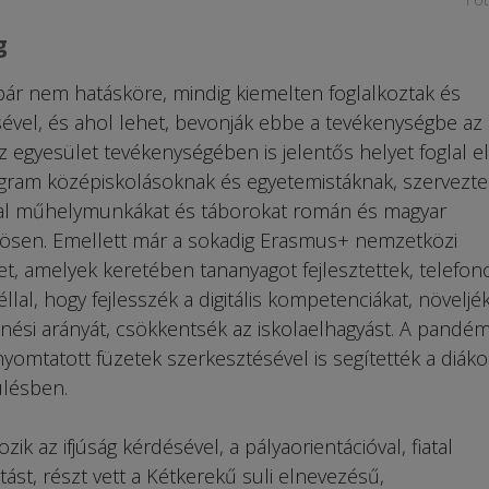
g
ár nem hatásköre, mindig kiemelten foglalkoztak és
sével, és ahol lehet, bevonják ebbe a tevékenységbe az
z egyesület tevékenységében is jelentős helyet foglal el
ogram középiskolásoknak és egyetemistáknak, szervezte
ssal műhelymunkákat és táborokat román és magyar
ösen. Emellett már a sokadig Erasmus+ nemzetközi
t, amelyek keretében tananyagot fejlesztettek, telefon
llal, hogy fejlesszék a digitális kompetenciákat, növeljé
ési arányát, csökkentsék az iskolaelhagyást. A pandém
nyomtatott füzetek szerkesztésével is segítették a diáko
zülésben.
ik az ifjúság kérdésével, a pályaorientációval, fiatal
tást, részt vett a Kétkerekű suli elnevezésű,