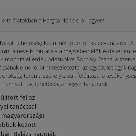
le-találatokban a Hargita Népe elöl legyen!
yázati lehe­tő­ségeket minél több for­rás bevonásával. A
mint a neve is mutatja – a megyében élők érdekében fejt
 – mondta el érdeklődésünkre Borboly Csaba, a szerve
sának elnöke. Mint részletezte, az egyesület egyik na
 örökség terén a székelykapuk felújítása, a tevékenysé
r nem volt jogi lehetőség a megyei tanácsnál.
jított fel az
yei tanáccsal
t magyarországi
öbbek között
bán Balázs kapuját,