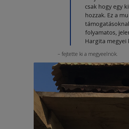
csak hogy egy k
hozzak. Ez a mu
támogatásokna
folyamatos, jele
Hargita megyei
– fejtette ki a megyeelnök.