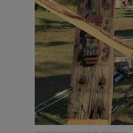
Orbán Balázs kapuja Szejkefürdőn. Értékmentés