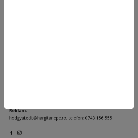
ELÉRHETŐSÉGEK
Ügyfélszolgálat (apróhirdetések, előfizetések)
Csíkszereda üzlet:
Csíki Mozi épülete
, telefon:
0728 001
496
Csíkszereda szerkesztőség:
Márton Áron utca 21. szám
Székelyudvarhely:
Vár utca 5 szám
, telefon:
0738 823 219
e-mail:
aruhaz@hargitanepe.ro
Online ügyintézés és webáruház:
aruhaz.hargitanepe.ro
Hirdetés:
marketing@hargitanepe.ro
, telefon:
0724 500 919
Reklám:
hodgyai.edit@hargitanepe.ro
, telefon:
0743 156 555