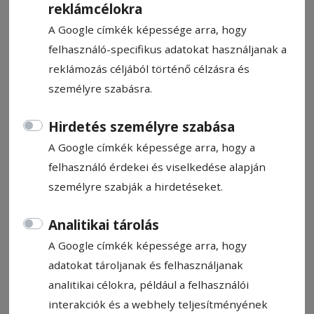
reklámcélokra
A Google címkék képessége arra, hogy
felhasználó-specifikus adatokat használjanak a
reklámozás céljából történő célzásra és
özv. SALLÓ IRÉN
személyre szabásra.
Hirdetés személyre szabása
Gyászjelentő
A Google címkék képessége arra, hogy a
2025. február 14., 9:53
felhasználó érdekei és viselkedése alapján
személyre szabják a hirdetéseket.
Állítsa be, hogy a Google-
Analitikai tárolás
találatokban a Hargita Népe elöl
legyen!
A Google címkék képessége arra, hogy
adatokat tároljanak és felhasználjanak
analitikai célokra, például a felhasználói
Szívünk mély fájdalmával, de a Jóisten
interakciók és a webhely teljesítményének
akaratában megnyugodva tudatjuk, hogy a