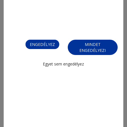
ENGEDÉLYEZ
MINDET
ENGEDÉLYEZI
MENÜ
FRISS
Egyet sem engedélyez
NAPI PARA
ORSZÁG-VILÁG
ÁRUHÁZ
SPORT
ESEMÉNYNAPTÁR
SZÍNES
IMPRESSZUM
VIDEÓ
MÉDIAAJÁNLAT
FÓRUM
JÁTÉKSZABÁLYZAT