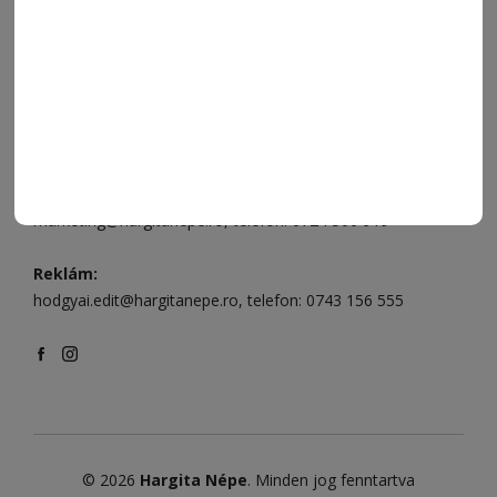
Csíkszereda szerkesztőség:
Márton Áron utca 21. szám
Székelyudvarhely:
Vár utca 5 szám
, telefon:
0738 823 219
e-mail:
aruhaz@hargitanepe.ro
Online ügyintézés és webáruház:
aruhaz.hargitanepe.ro
Hirdetés:
marketing@hargitanepe.ro
, telefon:
0724 500 919
Reklám:
hodgyai.edit@hargitanepe.ro
, telefon:
0743 156 555
© 2026
Hargita Népe
. Minden jog fenntartva