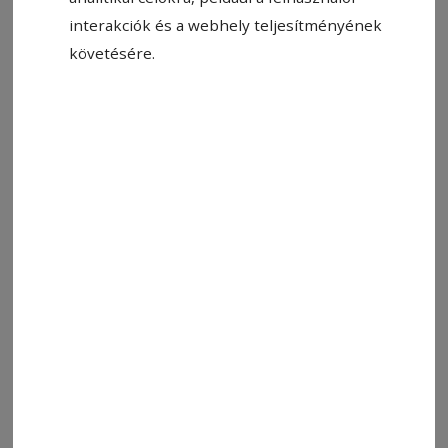
interakciók és a webhely teljesítményének
követésére.
Állítsa be, hogy a Google-
találatokban a Hargita Népe elöl
legyen!
Megpihent a kéz, mely értünk dolgozott,
megpihent a szív, mely értünk dobogott,
könnyes az út, mely hozzád vezet,