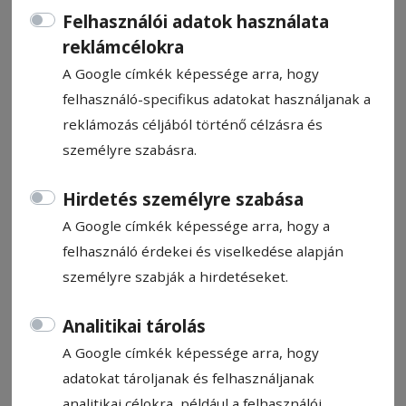
Felhasználói adatok használata
reklámcélokra
A Google címkék képessége arra, hogy
felhasználó-specifikus adatokat használjanak a
OLTI FERENCNÉ
reklámozás céljából történő célzásra és
személyre szabásra.
HN-információ
Hirdetés személyre szabása
2024. augusztus 12., 10:38
A Google címkék képessége arra, hogy a
felhasználó érdekei és viselkedése alapján
személyre szabják a hirdetéseket.
Analitikai tárolás
A Google címkék képessége arra, hogy
adatokat tároljanak és felhasználjanak
analitikai célokra, például a felhasználói