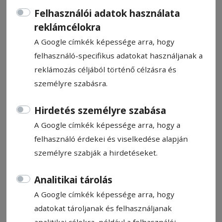
Felhasználói adatok használata
reklámcélokra
A Google címkék képessége arra, hogy
felhasználó-specifikus adatokat használjanak a
GÁL ROZÁLIA
reklámozás céljából történő célzásra és
személyre szabásra.
HN-információ
2025. június 3., 10:44
Hirdetés személyre szabása
A Google címkék képessége arra, hogy a
felhasználó érdekei és viselkedése alapján
személyre szabják a hirdetéseket.
Analitikai tárolás
A Google címkék képessége arra, hogy
adatokat tároljanak és felhasználjanak