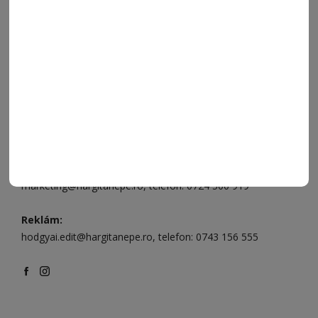
Csíkszereda üzlet:
Csíki Mozi épülete
, telefon:
0728 001
496
Csíkszereda szerkesztőség:
Márton Áron utca 21. szám
Székelyudvarhely:
Vár utca 5 szám
, telefon:
0738 823 219
e-mail:
aruhaz@hargitanepe.ro
Online ügyintézés és webáruház:
aruhaz.hargitanepe.ro
Hirdetés:
marketing@hargitanepe.ro
, telefon:
0724 500 919
Reklám:
hodgyai.edit@hargitanepe.ro
, telefon:
0743 156 555