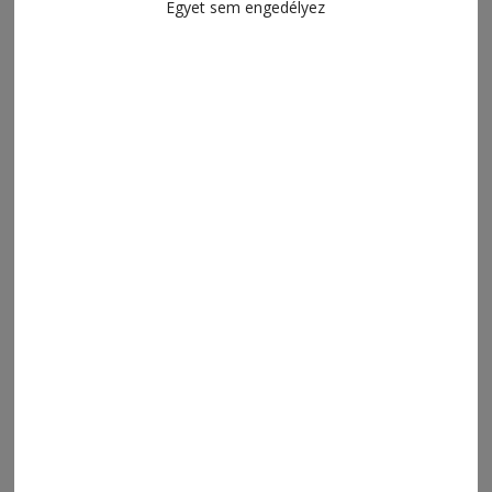
Egyet sem engedélyez
MENÜ
FRISS
NAPI PARA
ORSZÁG-VILÁG
ÁRUHÁZ
SPORT
ESEMÉNYNAPTÁR
SZÍNES
IMPRESSZUM
VIDEÓ
MÉDIAAJÁNLAT
FÓRUM
JÁTÉKSZABÁLYZAT
ELÉRHETŐSÉGEK
Ügyfélszolgálat (apróhirdetések, előfizetések)