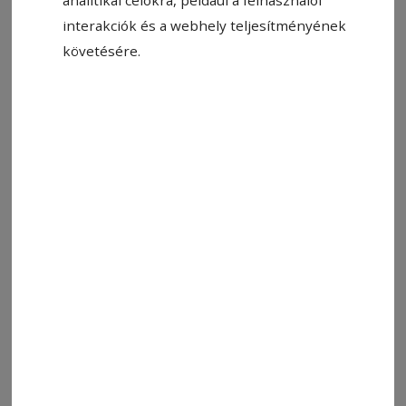
analitikai célokra, például a felhasználói
interakciók és a webhely teljesítményének
követésére.
Állítsa be, hogy a Google-
találatokban a Hargita Népe elöl