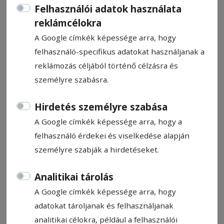
Felhasználói adatok használata
reklámcélokra
A Google címkék képessége arra, hogy
felhasználó-specifikus adatokat használjanak a
dr. VITOS MÁRTON
reklámozás céljából történő célzásra és
személyre szabásra.
Gyászjelentő
Hirdetés személyre szabása
2025. június 16., 12:05
A Google címkék képessége arra, hogy a
felhasználó érdekei és viselkedése alapján
Állítsa be, hogy a Google-
személyre szabják a hirdetéseket.
találatokban a Hargita Népe elöl
legyen!
Analitikai tárolás
A Google címkék képessége arra, hogy
adatokat tároljanak és felhasználjanak
analitikai célokra, például a felhasználói