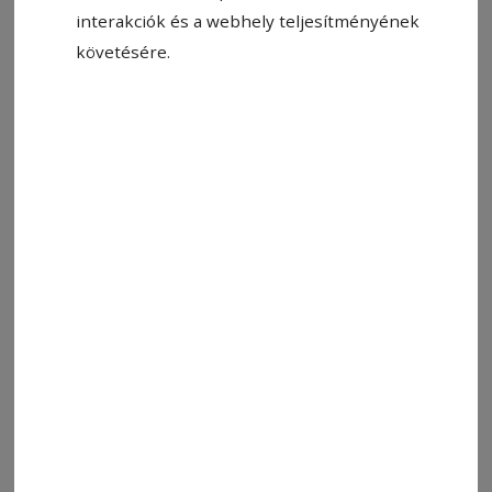
interakciók és a webhely teljesítményének
követésére.
Elmegy lassan a berek, az erdő
El a nádas, a tél, a nyár.
A hegy, a völgy, a nappal és az éjjel