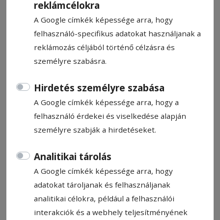
reklámcélokra
A Google címkék képessége arra, hogy
felhasználó-specifikus adatokat használjanak a
reklámozás céljából történő célzásra és
CSÁKI JÁNOS
személyre szabásra.
Hirdetés személyre szabása
Gyászjelentő
A Google címkék képessége arra, hogy a
2024. november 21., 10:12
felhasználó érdekei és viselkedése alapján
személyre szabják a hirdetéseket.
Állítsa be, hogy a Google-
Analitikai tárolás
találatokban a Hargita Népe elöl
legyen!
A Google címkék képessége arra, hogy
adatokat tároljanak és felhasználjanak
analitikai célokra, például a felhasználói
Szívünk mély fájdalmával, de Isten akaratában
interakciók és a webhely teljesítményének
megnyugodva tudatjuk, hogy a drága jó férj,