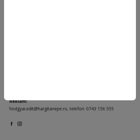
Ügyfélszolgálat (apróhirdetések, előfizetések)
Csíkszereda üzlet:
Csíki Mozi épülete
, telefon:
0728 001
496
Csíkszereda szerkesztőség:
Márton Áron utca 21. szám
Székelyudvarhely:
Vár utca 5 szám
, telefon:
0738 823 219
e-mail:
aruhaz@hargitanepe.ro
Online ügyintézés és webáruház:
aruhaz.hargitanepe.ro
Hirdetés:
marketing@hargitanepe.ro
, telefon:
0724 500 919
Reklám:
hodgyai.edit@hargitanepe.ro
, telefon:
0743 156 555