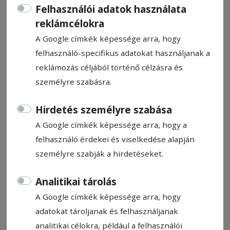
Felhasználói adatok használata
reklámcélokra
A Google címkék képessége arra, hogy
felhasználó-specifikus adatokat használjanak a
BARABÁS MELÁNIA MARGIT
reklámozás céljából történő célzásra és
személyre szabásra.
Gyászjelentő
Hirdetés személyre szabása
2025. február 11., 12:17
A Google címkék képessége arra, hogy a
felhasználó érdekei és viselkedése alapján
Állítsa be, hogy a Google-
személyre szabják a hirdetéseket.
találatokban a Hargita Népe elöl
legyen!
Analitikai tárolás
A Google címkék képessége arra, hogy
adatokat tároljanak és felhasználjanak
analitikai célokra, például a felhasználói