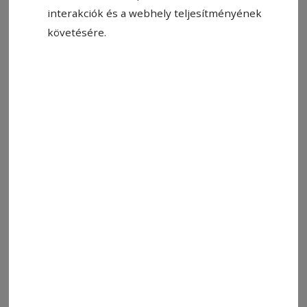
interakciók és a webhely teljesítményének
követésére.
Bizony, ma már, hogy izmaim lazulnak,