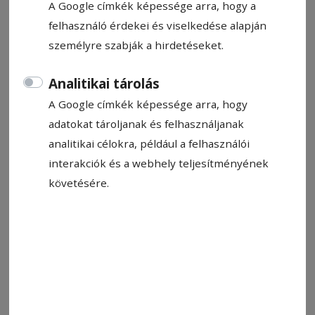
A Google címkék képessége arra, hogy a
felhasználó érdekei és viselkedése alapján
személyre szabják a hirdetéseket.
Analitikai tárolás
A Google címkék képessége arra, hogy
adatokat tároljanak és felhasználjanak
analitikai célokra, például a felhasználói
interakciók és a webhely teljesítményének
követésére.
Vezetékeket fektetnek le Gyimesközéplokon. Többtucatnyian
csatlakoztak a hálózatra
Fotó: Balla László/archív
Állítsa be, hogy a Google-
találatokban a Hargita Népe elöl