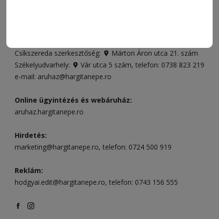
Ügyfélszolgálat (apróhirdetések, előfizetések)
Csíkszereda üzlet:
Csíki Mozi épülete
, telefon:
0728 001
496
Csíkszereda szerkesztőség:
Márton Áron utca 21. szám
Székelyudvarhely:
Vár utca 5 szám
, telefon:
0738 823 219
e-mail:
aruhaz@hargitanepe.ro
Online ügyintézés és webáruház:
aruhaz.hargitanepe.ro
Hirdetés:
marketing@hargitanepe.ro
, telefon:
0724 500 919
Reklám:
hodgyai.edit@hargitanepe.ro
, telefon:
0743 156 555