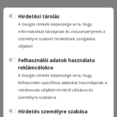
Hirdetési tárolás
A Google címkék képessége arra, hogy
információkat tároljanak és visszanyerjenek a
Regionális szolgáltatóra bíznák
személyre szabott hirdetések szolgálata
az üzemeltetést
céljából.
Több tízmillió lejes beruházás
Felhasználói adatok használata
eredményeként jórészt elkészült a víz- és
reklámcélokra
szennyvízhálózat a Gyimesekben. Már több
A Google címkék képessége arra, hogy
mint száz háztartás csatlakozott a
felhasználó-specifikus adatokat használjanak a
rendszerre, és további településrészek
reklámozás céljából történő célzásra és
bevonását tervezik.
személyre szabásra.
Vlaicu Lajos
Hirdetés személyre szabása
2026. április 28., 18:02