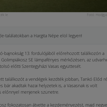
ék le
Fotó: Hodgya
le-találatokban a Hargita Népe elöl legyen!
ó-bajnokság 13. fordulójából előrehozott találkozón a
t Golimpiákosz SE lámpafényes mérkőzésen, az udvarhe
lsó előtti Szentegyházi Vasas együttesét.
t találkozót a vendégek kezdték jobban, Tankó Előd r
s bár akadtak hazai helyzetek is, a Vasasnak is volt
s előnnyel menjenek szünetre.
kosz fokozatosan átvette a kezdeményezést, majd negy