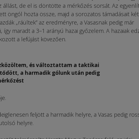
 állást, de el is döntötte a mérkőzés sorsát. Az egyenlí
ett öngól hozta össze, majd a sorozatos támadásait két
igazdák „ráültek” az eredményre, a Vasasnak pedig már
i, így maradt a 3–1 arányú hazai győzelem. A hazaiak edz
kozott a lefújást kövezően.
szközöltem, és változtattam a taktikai
zetődött, a harmadik gólunk után pedig
mérkőzést
je.
eiglenesen feljött a harmadik helyre, a Vasas pedig ro
utolsó helyre.