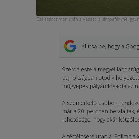
Csíkszentsimon után a Vasast is lámpafénynél győzt
Állítsa be, hogy a Goog
Szerda este a megyei labdarúg
bajnokságban ötödik helyezet
műgyepes pályán fogadta az uto
A szemerkélő esőben rendezet
már a 20. percben betaláltak, é
lehetősége, hogy akár kétgólo
A térfélcsere után a Golimpiá