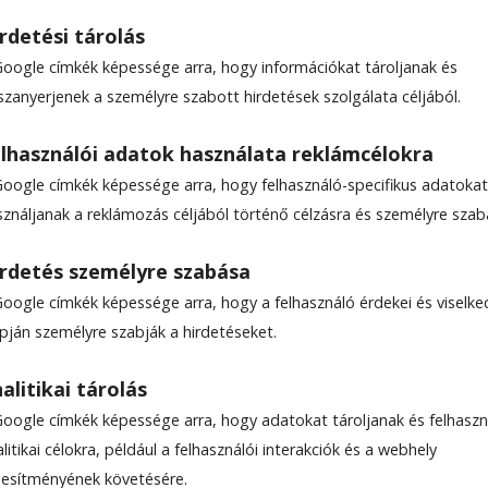
rdetési tárolás
Google címkék képessége arra, hogy információkat tároljanak és
szanyerjenek a személyre szabott hirdetések szolgálata céljából.
 győzelmet szerzett a
lhasználói adatok használata reklámcélokra
z
Google címkék képessége arra, hogy felhasználó-specifikus adatokat
sználjanak a reklámozás céljából történő célzásra és személyre szab
 volt a Golimpiákosz SE, ezt követően megfordít
rdetés személyre szabása
lőnnyel, 3–1 arányban győzte le a Szentegyházi V
Google címkék képessége arra, hogy a felhasználó érdekei és viselk
ság 13. fordulójának előrehozott mérkőzésén.
apján személyre szabják a hirdetéseket.
alitikai tárolás
0
Google címkék képessége arra, hogy adatokat tároljanak és felhaszn
litikai célokra, például a felhasználói interakciók és a webhely
ljesítményének követésére.