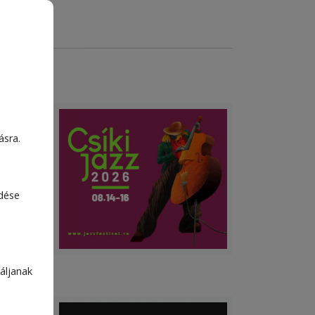
ásra.
otta
asast
edése
áljanak