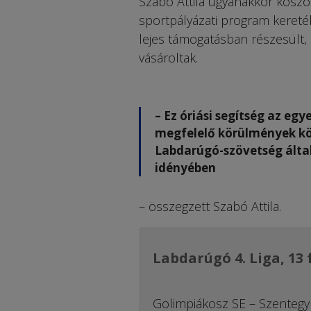
Szabó Attila ugyanakkor köszön
sportpályázati program kereté
lejes támogatásban részesült, 
vásároltak.
– Ez óriási segítség az eg
megfelelő körülmények kö
Labdarúgó-szövetség álta
idényében
– összegzett Szabó Attila.
Labdarúgó 4. Liga, 13
Golimpiákosz SE – Szentegy