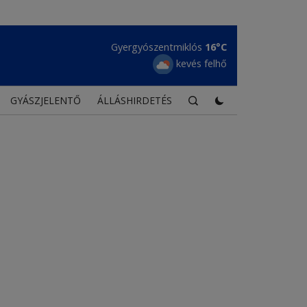
Maroshévíz
17°C
tiszta égbolt
GYÁSZJELENTŐ
ÁLLÁSHIRDETÉS