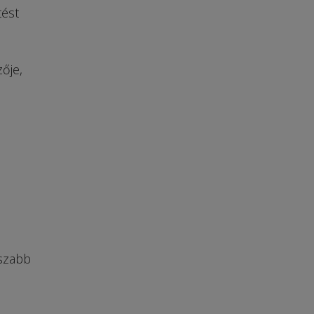
tést
ője,
sszabb