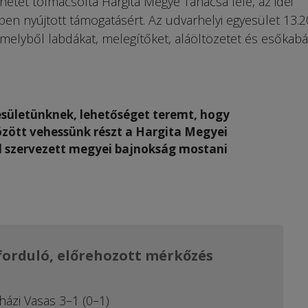
etét tolmácsolta Hargita Megye Tanácsa felé, az idei
ben nyújtott támogatásért. Az udvarhelyi egyesület 13.2
melyből labdákat, melegítőket, aláöltözetet és esőkabá
yesületünknek, lehetőséget teremt, hogy
zött vehessünk részt a Hargita Megyei
l szervezett megyei bajnokság mostani
 forduló, előrehozott mérkőzés
házi Vasas 3–1 (0–1)