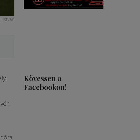
i István
Kövessen a
lyi
Facebookon!
évén
edóra