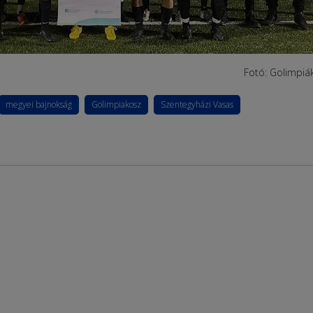
Fotó: Golimpiá
megyei bajnokság
Golimpiakosz
Szentegyházi Vasas