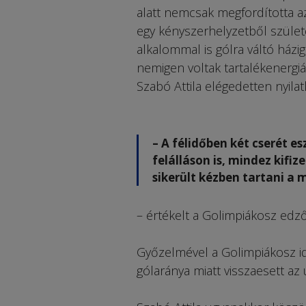
alatt nemcsak megfordította az
egy kényszerhelyzetből szület
alkalommal is gólra váltó ház
nemigen voltak tartalékenergiá
Szabó Attila elégedetten nyilat
– A félidőben két cserét e
felálláson is, mindez kifi
sikerült kézben tartani a 
– értékelt a Golimpiákosz edző
Győzelmével a Golimpiákosz id
gólaránya miatt visszaesett az 