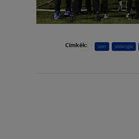
Címkék:
sport
labdarúgás