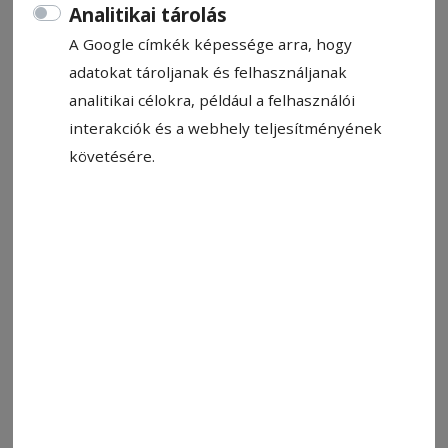
Analitikai tárolás
A Google címkék képessége arra, hogy
adatokat tároljanak és felhasználjanak
analitikai célokra, például a felhasználói
interakciók és a webhely teljesítményének
követésére.
Helyzet volt, gól nem. Ikszelt a GyergyóFotó:
Fotó: VSK
Állítsa be, hogy a Google-
találatokban a Hargita Népe elöl
legyen!
A Brassói SR Municipal vendégeként lépett