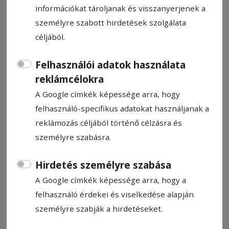
információkat tároljanak és visszanyerjenek a
személyre szabott hirdetések szolgálata
céljából.
Udvarhely az élre ugrott
Felhasználói adatok használata
reklámcélokra
Második mérkőzését is megnyerte a
A Google címkék képessége arra, hogy
labdarúgó 3. Ligában a Székelyudvarhelyi
felhasználó-specifikus adatokat használjanak a
FC, amely Brassóban aratott győzelmet,
reklámozás céljából történő célzásra és
míg az újonc Gyergyószentmiklósi VSK hazai
személyre szabásra.
pályán végzett gól nélküli döntetlenre.
Hirdetés személyre szabása
A Google címkék képessége arra, hogy a
Jakab Árpád
2024. szeptember 9., 8:32
felhasználó érdekei és viselkedése alapján
személyre szabják a hirdetéseket.