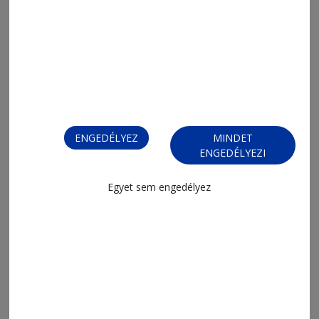
2026. július 27., 7:12
Egymás ellen kezdenek
ENGEDÉLYEZ
MINDET
ENGEDÉLYEZI
Egyet sem engedélyez
2026. július 24., 8:08
A FCSB-t fogadja az FK