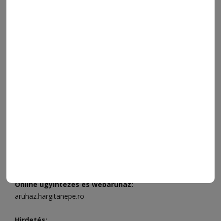
SPORT
ESEMÉNYNAPTÁR
SZÍNES
IMPRESSZUM
VIDEÓ
MÉDIAAJÁNLAT
FÓRUM
JÁTÉKSZABÁLYZAT
ELÉRHETŐSÉGEK
Ügyfélszolgálat (apróhirdetések, előfizetések)
Csíkszereda üzlet:
Csíki Mozi épülete
, telefon:
0728 001
496
Csíkszereda szerkesztőség:
Márton Áron utca 21. szám
Székelyudvarhely:
Vár utca 5 szám
, telefon:
0738 823 219
e-mail:
aruhaz@hargitanepe.ro
Online ügyintézés és webáruház:
aruhaz.hargitanepe.ro
Hirdetés: