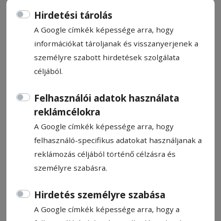
Hirdetési tárolás
A Google címkék képessége arra, hogy
információkat tároljanak és visszanyerjenek a
személyre szabott hirdetések szolgálata
Haaland kiejtette Brazíliát
céljából.
Felhasználói adatok használata
Farkas Endre
2026. július 7., 8:40
reklámcélokra
A Google címkék képessége arra, hogy
felhasználó-specifikus adatokat használjanak a
reklámozás céljából történő célzásra és
személyre szabásra.
Hirdetés személyre szabása
A Google címkék képessége arra, hogy a