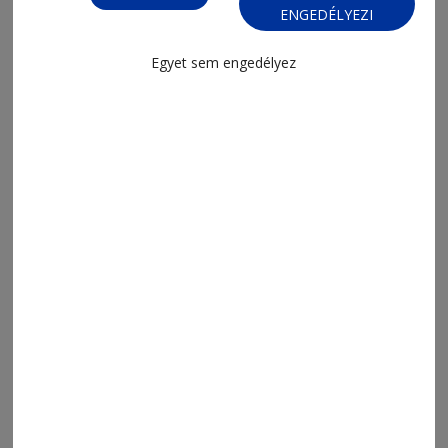
ENGEDÉLYEZI
Egyet sem engedélyez
2026. július 16., 8:32
Messi passzai döntőt értek
Argentínának
2026. július 15., 12:09
A spanyolok 16 év után döntőzhetnek