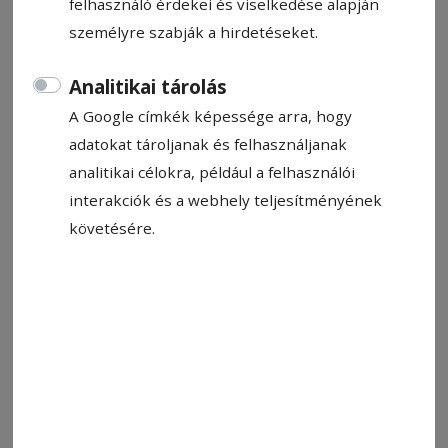
felhasználó érdekei és viselkedése alapján
személyre szabják a hirdetéseket.
Nyland kapus ünnepel társaival. Történelmi tett
Fotó: FIFA
Analitikai tárolás
A Google címkék képessége arra, hogy
Állítsa be, hogy a Google-
adatokat tároljanak és felhasználjanak
találatokban a Hargita Népe elöl
analitikai célokra, például a felhasználói
legyen!
interakciók és a webhely teljesítményének
követésére.
Újabb két találkozóval folytatódott vasárnap
éjjel az Észak-Amerikában zajló labdarúgó-
világbajnokság. Elsőként Brazília és Norvégia
csapott össze. A mozgalmasan induló
találkozón Brazília már a tizedik percben nagy
esélyt kapott azzal, hogy Matheus Cunha
buktatása nyomán büntetőhöz jutott. A