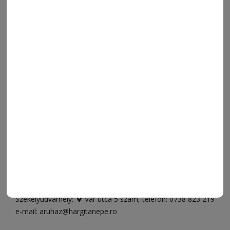
FRISS
NAPI PARA
ORSZÁG-VILÁG
ÁRUHÁZ
SPORT
ESEMÉNYNAPTÁR
SZÍNES
IMPRESSZUM
VIDEÓ
MÉDIAAJÁNLAT
FÓRUM
JÁTÉKSZABÁLYZAT
ELÉRHETŐSÉGEK
Ügyfélszolgálat (apróhirdetések, előfizetések)
Csíkszereda üzlet:
Csíki Mozi épülete
, telefon:
0728 001
496
Csíkszereda szerkesztőség:
Márton Áron utca 21. szám
Székelyudvarhely:
Vár utca 5 szám
, telefon:
0738 823 219
e-mail:
aruhaz@hargitanepe.ro