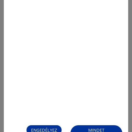
2026. július 17., 11:08
A vb- és Eb-címvédő döntőzik
ENGEDÉLYEZ
MINDET