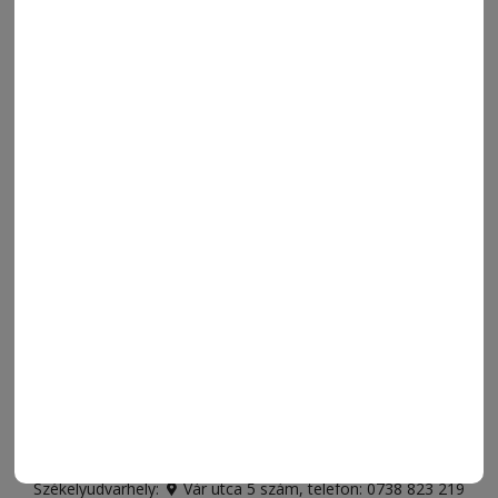
MENÜ
FRISS
NAPI PARA
ORSZÁG-VILÁG
ÁRUHÁZ
SPORT
ESEMÉNYNAPTÁR
SZÍNES
IMPRESSZUM
VIDEÓ
MÉDIAAJÁNLAT
FÓRUM
JÁTÉKSZABÁLYZAT
ELÉRHETŐSÉGEK
Ügyfélszolgálat (apróhirdetések, előfizetések)
Csíkszereda üzlet:
Csíki Mozi épülete
, telefon:
0728 001
496
Csíkszereda szerkesztőség:
Márton Áron utca 21. szám
Székelyudvarhely:
Vár utca 5 szám
, telefon:
0738 823 219