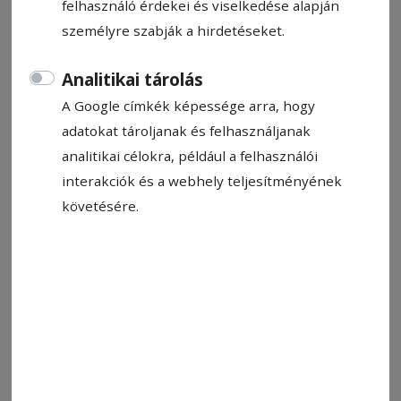
felhasználó érdekei és viselkedése alapján
személyre szabják a hirdetéseket.
Kopacz Gyula
2025. szeptember 2., 10:06
Analitikai tárolás
A Google címkék képessége arra, hogy
adatokat tároljanak és felhasználjanak
analitikai célokra, például a felhasználói
interakciók és a webhely teljesítményének
követésére.
A Bükk–Bányász-találkozó előtti barátságos kézfogás. Tízgólos
mérkőzésen vendégsiker
Fotó: Borszéki Sportkomplexum