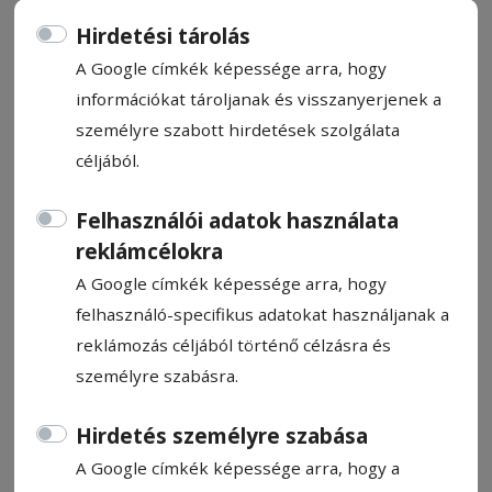
Hirdetési tárolás
A Google címkék képessége arra, hogy
információkat tároljanak és visszanyerjenek a
személyre szabott hirdetések szolgálata
Gólgazdag forduló a 4., 5. és 6.
céljából.
Ligában
Felhasználói adatok használata
Vereséggel mutatkozott be a megyei
reklámcélokra
labdarúgó-bajnokságban a Borszéki Bükk.
A Google címkék képessége arra, hogy
De nemcsak a 4. Liga újonca szenvedett
felhasználó-specifikus adatokat használjanak a
nagyarányú vereséget, hanem a
reklámozás céljából történő célzásra és
pontvadászatot a hétvégén megkezdő 5. és
személyre szabásra.
6. Liga néhány csapata is: Korond
tizenegyet lőtt Siménfalvának, Kápolnáson
Hirdetés személyre szabása
is tíz találatot láthatott a közönség,
A Google címkék képessége arra, hogy a
amelynek a vendég bögöziek nem örültek.