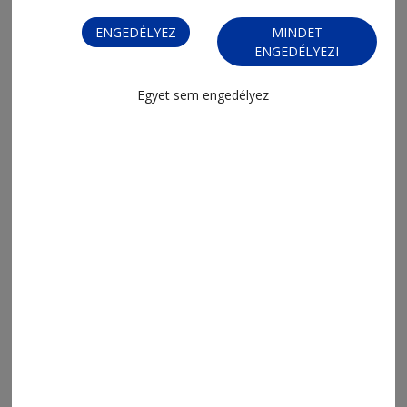
ENGEDÉLYEZ
MINDET
ENGEDÉLYEZI
Egyet sem engedélyez
2026. június 8., 10:29
A Csíkszentsimoni KSK Hargita
megye trónján