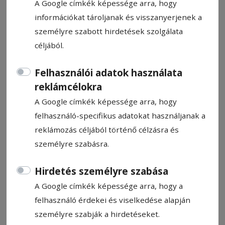
A Google címkék képessége arra, hogy
információkat tároljanak és visszanyerjenek a
személyre szabott hirdetések szolgálata
céljából.
Gól nélküli meccs
Felhasználói adatok használata
Csíkcsicsóban
reklámcélokra
A Google címkék képessége arra, hogy
Nagyon ritkán történik meg a körzeti
felhasználó-specifikus adatokat használjanak a
labdarúgó-pontvadászatokban, hogy egy
reklámozás céljából történő célzásra és
találkozón a felek ne találjanak a kapuba.
személyre szabásra.
Nos, az 5. Liga Csík körzetiben vasárnap a
Csíkcsicsó – Csíkszentkirály találkozón sem
Hirdetés személyre szabása
a felek, sem pedig a szurkolók nem
A Google címkék képessége arra, hogy a
örülhettek gólnak. A csoport korábbi
felhasználó érdekei és viselkedése alapján
éllovasa, Gyimesbükk hazai pályán kapott
személyre szabják a hirdetéseket.
ki, így három csapat is megelőzte a Tatros-