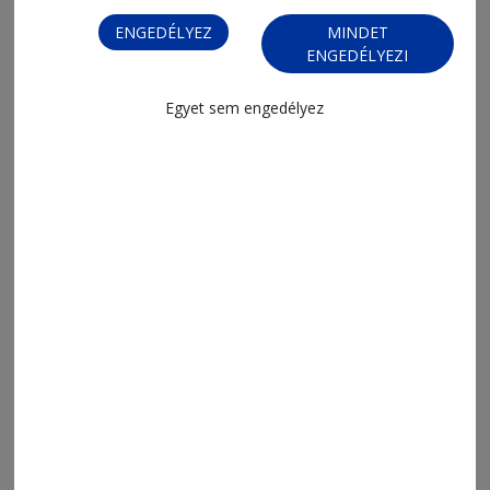
megye trónján
ENGEDÉLYEZ
MINDET
ENGEDÉLYEZI
Egyet sem engedélyez
2026. június 3., 9:30
Aranyérmes csíki focisok