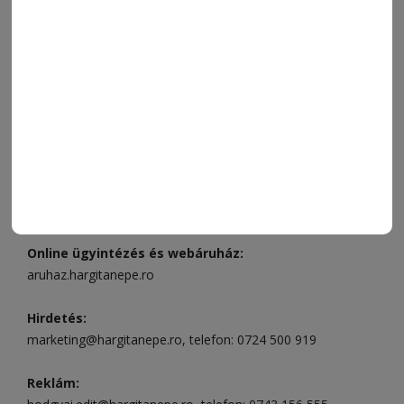
FÓRUM
JÁTÉKSZABÁLYZAT
ELÉRHETŐSÉGEK
Ügyfélszolgálat (apróhirdetések, előfizetések)
Csíkszereda üzlet:
Csíki Mozi épülete
, telefon:
0728 001
496
Csíkszereda szerkesztőség:
Márton Áron utca 21. szám
Székelyudvarhely:
Vár utca 5 szám
, telefon:
0738 823 219
e-mail:
aruhaz@hargitanepe.ro
Online ügyintézés és webáruház:
aruhaz.hargitanepe.ro
Hirdetés:
marketing@hargitanepe.ro
, telefon:
0724 500 919
Reklám: