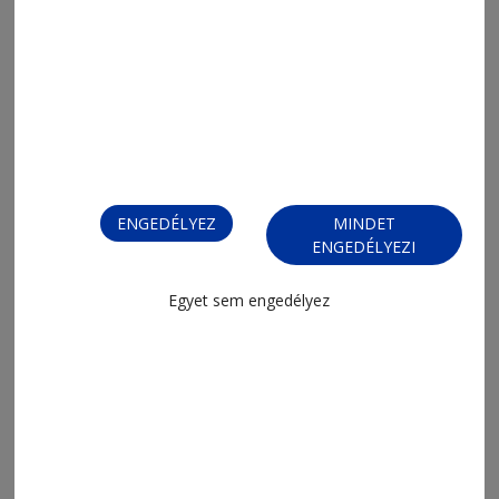
2026. augusztus 3., 10:38
Háromból semmi a csíki mérleg
ENGEDÉLYEZ
MINDET
ENGEDÉLYEZI
Egyet sem engedélyez
2026. augusztus 3., 9:55
Eszéki címvédés