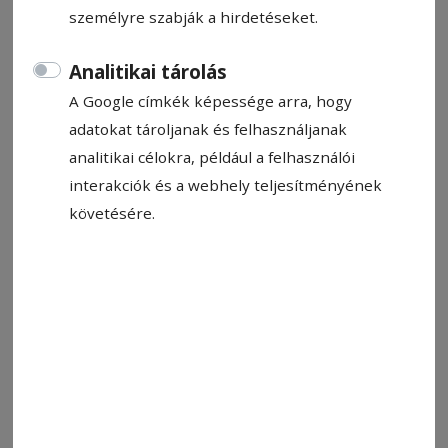
személyre szabják a hirdetéseket.
Analitikai tárolás
A Google címkék képessége arra, hogy
adatokat tároljanak és felhasználjanak
analitikai célokra, például a felhasználói
interakciók és a webhely teljesítményének
követésére.
Feketevízi két szezon után távozik az FK-tól
Fotó: FK Csíkszereda
Állítsa be, hogy a Google-
találatokban a Hargita Népe elöl
legyen!