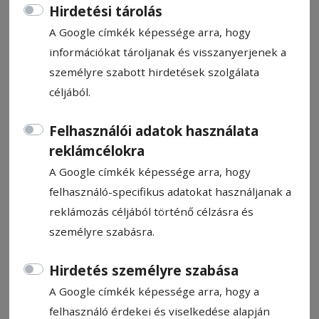
Hirdetési tárolás
A Google címkék képessége arra, hogy
információkat tároljanak és visszanyerjenek a
személyre szabott hirdetések szolgálata
Fogyatkozó csíki keret
céljából.
Felhasználói adatok használata
Újabb játékos hagyta el az előző két
reklámcélokra
szezonban ezüstérmet szerző, 2024/2025-
ben kupagyőztes FK Csíkszereda női
A Google címkék képessége arra, hogy
felnőttegyüttesét. A felvidéki születésű
felhasználó-specifikus adatokat használjanak a
Feketevízi Tímea két szezon után távozik a
reklámozás céljából történő célzásra és
piros-feketéktől és a magyar élvonalban
személyre szabásra.
szereplő Újpest FC-ben folytatja.
Hirdetés személyre szabása
Farkas Endre
A Google címkék képessége arra, hogy a
2026. július 8., 9:12
felhasználó érdekei és viselkedése alapján