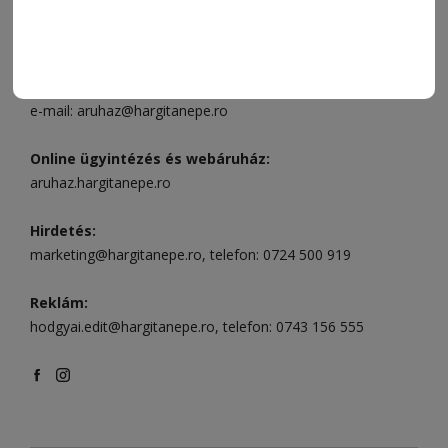
Csíkszereda üzlet:
Csíki Mozi épülete
, telefon:
0728 001
496
Csíkszereda szerkesztőség:
Márton Áron utca 21. szám
Székelyudvarhely:
Vár utca 5 szám
, telefon:
0738 823 219
e-mail:
aruhaz@hargitanepe.ro
Online ügyintézés és webáruház:
aruhaz.hargitanepe.ro
Hirdetés:
marketing@hargitanepe.ro
, telefon:
0724 500 919
Reklám:
hodgyai.edit@hargitanepe.ro
, telefon:
0743 156 555