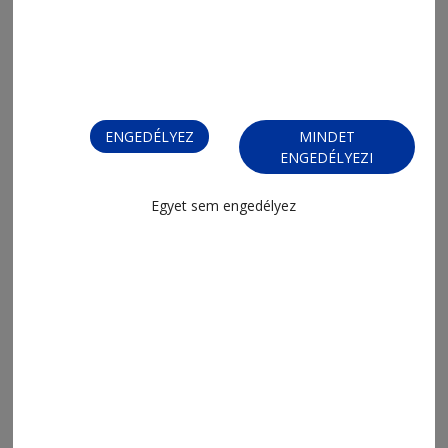
ENGEDÉLYEZ
MINDET
ENGEDÉLYEZI
Egyet sem engedélyez
2026. július 20., 7:03
Hagyják-e dolgozni a Vasas Feminát?