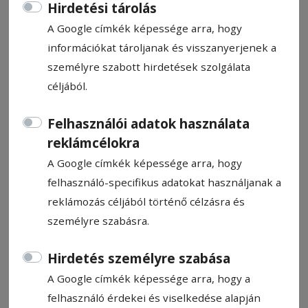
Hirdetési tárolás
A Google címkék képessége arra, hogy
információkat tároljanak és visszanyerjenek a
személyre szabott hirdetések szolgálata
Éremért küzdhet a Vasas
céljából.
Felhasználói adatok használata
Az idény eddigi legerősebb ellenfele vár a
reklámcélokra
Vasas Feminára a női U17-es Elit Liga
A Google címkék képessége arra, hogy
négyes döntőjében, derült ki a hétfői
felhasználó-specifikus adatokat használjanak a
sorsolást követően. A székelyudvarhelyi
reklámozás céljából történő célzásra és
lányok a hibátlan mérleggel érkező
személyre szabásra.
Universitatea Craiovával csapnak össze a
nagyszebeni elődöntőben.
Hirdetés személyre szabása
A Google címkék képessége arra, hogy a
Szász Csaba
2026. május 27., 9:48
felhasználó érdekei és viselkedése alapján