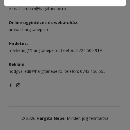
Székelyudvarhely:
Vár utca 5 szám
, telefon:
0738 823 219
e-mail:
aruhaz@hargitanepe.ro
Online ügyintézés és webáruház:
aruhaz.hargitanepe.ro
Hirdetés:
marketing@hargitanepe.ro
, telefon:
0724 500 919
Reklám:
hodgyai.edit@hargitanepe.ro
, telefon:
0743 156 555
© 2026
Hargita Népe
. Minden jog fenntartva