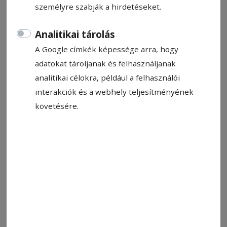
személyre szabják a hirdetéseket.
Analitikai tárolás
A Google címkék képessége arra, hogy
adatokat tároljanak és felhasználjanak
analitikai célokra, például a felhasználói
interakciók és a webhely teljesítményének
követésére.
A craiovai kaput támadja a Vasas. Ötször találtak be
Fotó: Szász Csaba
Állítsa be, hogy a Google-
találatokban a Hargita Népe elöl
legyen!