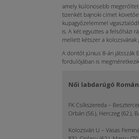
amely különösebb megerőltetés
tizenkét bajnoki címet követőe
kupagyőzelemmel vigasztalódha
is. A két együttes a felsőházi 
mellett kétszer a kolozsváriak 
A döntőt június 8-án játsszák 
fordulójában is megméretkezik
Női labdarúgó Román
FK Csíkszereda – Besztercei G
Orbán (56.), Herczeg (62.), Bar
Kolozsvári U – Vasas Femina 7
83.), Ciolacu (62.), Marcu (70.