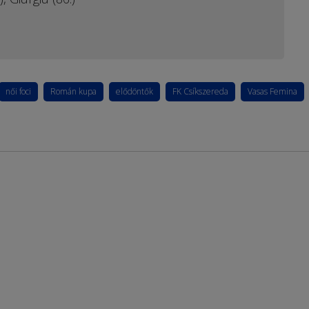
női foci
Román kupa
elődöntők
FK Csíkszereda
Vasas Femina