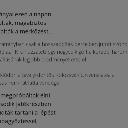
lányai ezen a napon
oltak, magabiztos
ralták a mérkőzést,
átrányban csak a hosszabbítás perceiben jutott szóho
, de az FK is hozzátett egy negyedik gólt a korábbi három
nállásának legjobb eredményét érte el.
lódon a tavalyi döntős Kolozsvári Universitatea a
as Feminát látta vendégül.
 megpróbáltak élni
ásodik játékrészben
ták tartani a lépést
upagyőztessel,