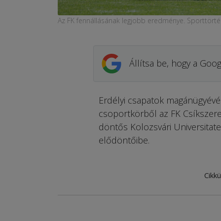
Az FK fennállásának legjobb eredménye. Sporttört
Állítsa be, hogy a Goog
Erdélyi csapatok magánügyévé 
csoportkörből az FK Csíkszered
döntős Kolozsvári Universitatea
elődöntőibe.
Cikkü