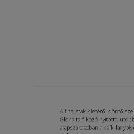
A finalisták kilétéről döntő s
Gloria találkozó nyitotta, utób
alapszakaszban a csíki lányok é