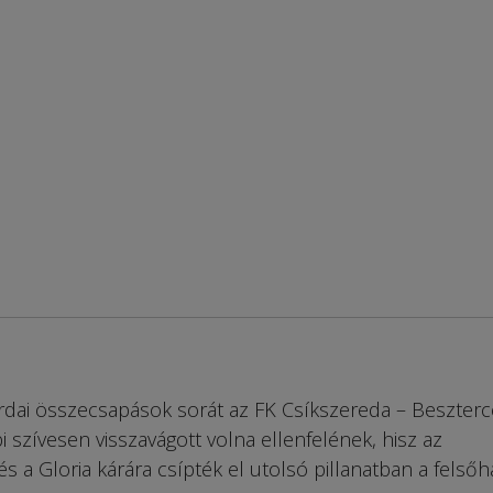
zerdai összecsapások sorát az FK Csíkszereda – Beszterc
bi szívesen visszavágott volna ellenfelének, hisz az
s a Gloria kárára csípték el utolsó pillanatban a felsőh