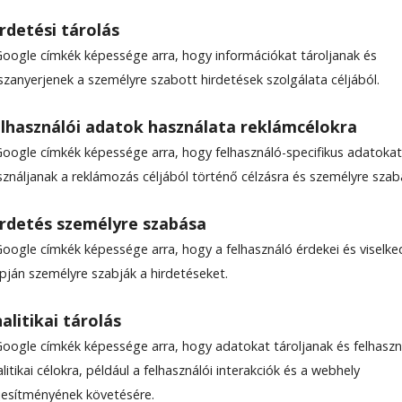
rdetési tárolás
Google címkék képessége arra, hogy információkat tároljanak és
szanyerjenek a személyre szabott hirdetések szolgálata céljából.
 előtt a csíki lányok
lhasználói adatok használata reklámcélokra
Google címkék képessége arra, hogy felhasználó-specifikus adatokat
labdarúgó Román Kupa szerdai elődöntőin, miután 
sználjanak a reklámozás céljából történő célzásra és személyre szab
2-re verte az alsóházban játszó Besztercei Gloriá
edig 7-0-ra mattolta a másodosztályos Vasas Femi
rdetés személyre szabása
sszák a döntőt, Bukarestben.
Google címkék képessége arra, hogy a felhasználó érdekei és viselk
apján személyre szabják a hirdetéseket.
ecsült olvasási idő: 2 perc
alitikai tárolás
Google címkék képessége arra, hogy adatokat tároljanak és felhaszn
litikai célokra, például a felhasználói interakciók és a webhely
ljesítményének követésére.