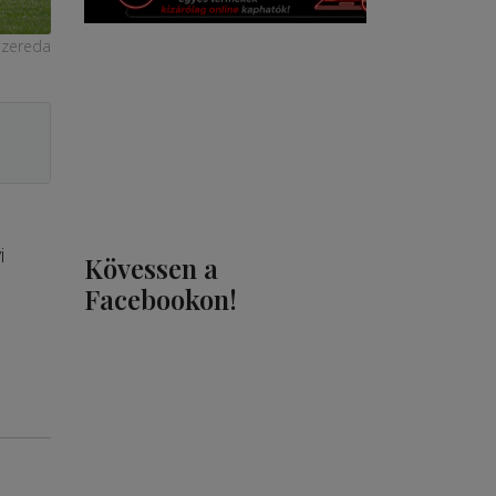
szereda
i
Kövessen a
Facebookon!