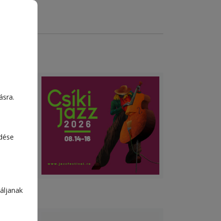
az FK
ásra.
t, a
nát.
edése
áljanak