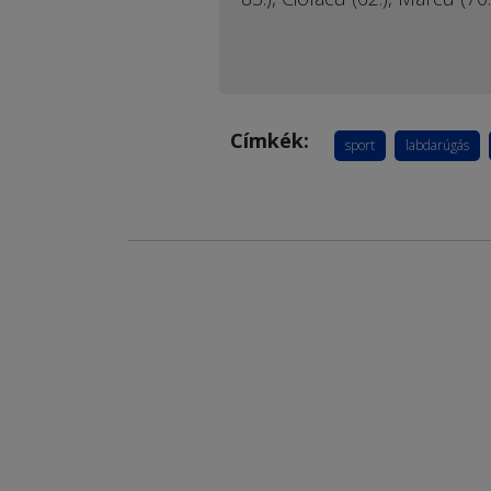
Címkék:
sport
labdarúgás