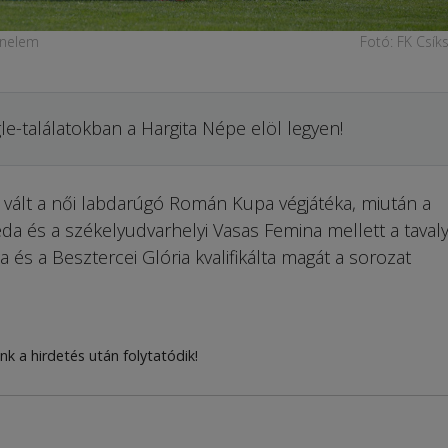
énelem
Fotó: FK Csík
le-találatokban a Hargita Népe elöl legyen!
vált a női labdarúgó Román Kupa végjátéka, miután a
a és a székelyudvarhelyi Vasas Femina mellett a tavaly
 és a Besztercei Glória kvalifikálta magát a sorozat
nk a hirdetés után folytatódik!