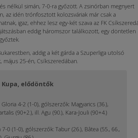
 nélkül simán, 7-0-ra győzött. A zsinórban megnyert
n, az idén trónfosztott kolozsváriak már csak a
tnak, igaz, ehhez lesz egy-két szava az FK Csíkszered
rájátszásban eddig háromszor találkozott, egy döntetlen
győztek.
Bukarestben, addig a két gárda a Szuperliga utolsó
, május 25-én, Csíkszeredában.
 Kupa, elődöntők
loria 4-2 (1-0), gólszerzők: Magyarics (36.),
talis (90+2.), ill. Agu (90.), Kara-Jouli (90+4.)
-0 (1-0), gólszerzők: Tabur (26.), Bâtea (55., 66.,
), Giurgiu (86.)