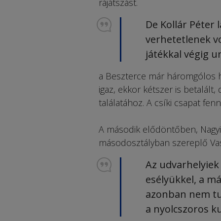
rájátszást.
De Kollár Péter 
verhetetlenek v
játékkal végig u
a Beszterce már háromgólos h
igaz, ekkor kétszer is betalált
találatához. A csíki csapat fen
A második elődöntőben, Nagyik
másodosztályban szereplő Vas
Az udvarhelyiek
esélyükkel, a m
azonban nem tud
a nyolcszoros k