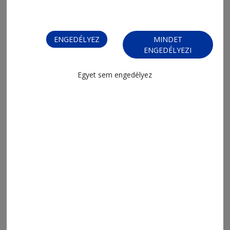
2026. augusztus 3., 9:55
Eszéki címvédés
ENGEDÉLYEZ
MINDET
ENGEDÉLYEZI
Egyet sem engedélyez
2026. augusztus 3., 7:08
Újabb erősítések