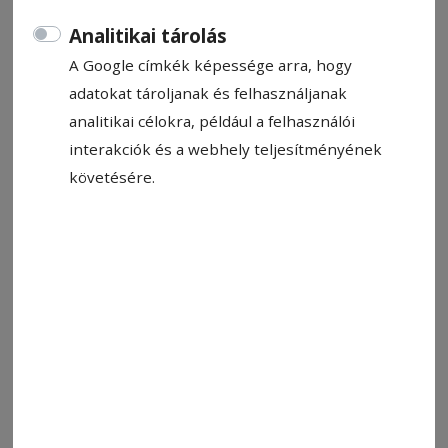
2026. május 11., 8:27
Analitikai tárolás
A Google címkék képessége arra, hogy
adatokat tároljanak és felhasználjanak
analitikai célokra, például a felhasználói
interakciók és a webhely teljesítményének
követésére.
Ezúttal nem segített Vlădulescu (a labdával) harcossága
Fotó: FK Csíkszereda
Állítsa be, hogy a Google-