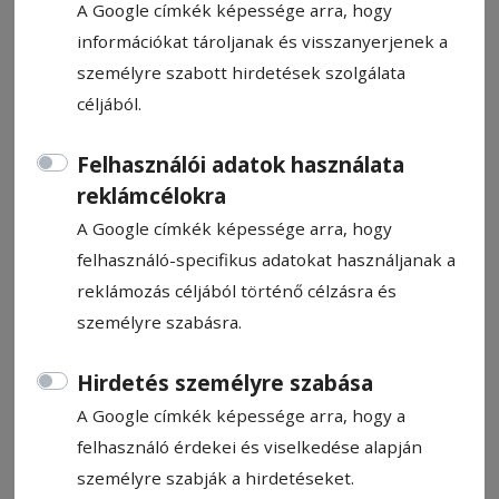
A Google címkék képessége arra, hogy
információkat tároljanak és visszanyerjenek a
személyre szabott hirdetések szolgálata
céljából.
Csíkban lett bajnok a Farul
Felhasználói adatok használata
reklámcélokra
Nagyarányú, négygólos vereséget
A Google címkék képessége arra, hogy
szenvedett hazai pályán az FK Csíkszereda
felhasználó-specifikus adatokat használjanak a
felnőtt női csapata a labdarúgó-Szuperliga
reklámozás céljából történő célzásra és
felsőházi rájátszásában a címvédő
személyre szabásra.
Konstancától. Ezzel eldőlt, hogy a Farul
megvédte bajnoki elsőségét, az FK pedig a
Hirdetés személyre szabása
dobogó második fokáért és a kupáért
A Google címkék képessége arra, hogy a
küzdhet tovább.
felhasználó érdekei és viselkedése alapján
személyre szabják a hirdetéseket.
Farkas Endre