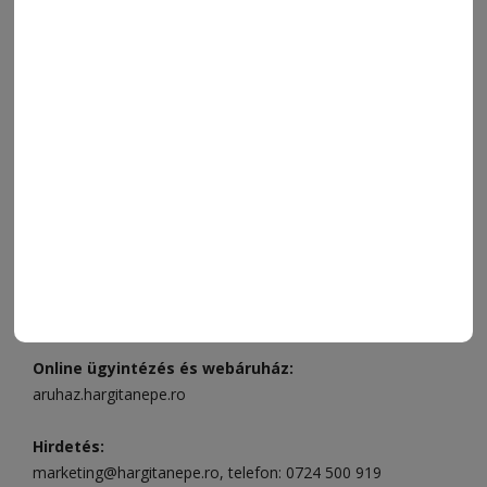
IMPRESSZUM
VIDEÓ
MÉDIAAJÁNLAT
FÓRUM
JÁTÉKSZABÁLYZAT
ELÉRHETŐSÉGEK
Ügyfélszolgálat (apróhirdetések, előfizetések)
Csíkszereda üzlet:
Csíki Mozi épülete
, telefon:
0728 001
496
Csíkszereda szerkesztőség:
Márton Áron utca 21. szám
Székelyudvarhely:
Vár utca 5 szám
, telefon:
0738 823 219
e-mail:
aruhaz@hargitanepe.ro
Online ügyintézés és webáruház:
aruhaz.hargitanepe.ro
Hirdetés:
marketing@hargitanepe.ro
, telefon:
0724 500 919