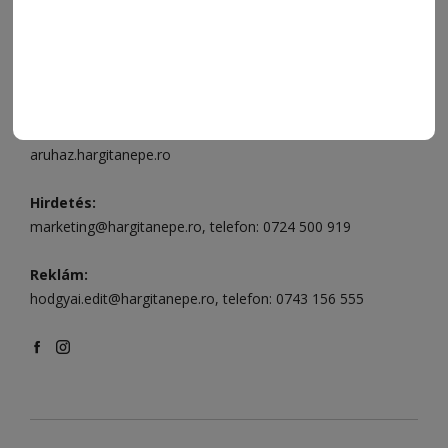
496
Csíkszereda szerkesztőség:
Márton Áron utca 21. szám
Székelyudvarhely:
Vár utca 5 szám
, telefon:
0738 823 219
e-mail:
aruhaz@hargitanepe.ro
Online ügyintézés és webáruház:
aruhaz.hargitanepe.ro
Hirdetés:
marketing@hargitanepe.ro
, telefon:
0724 500 919
Reklám:
hodgyai.edit@hargitanepe.ro
, telefon:
0743 156 555