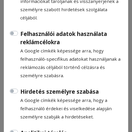
információkat tároljanak és visszanyerjenek a
személyre szabott hirdetések szolgálata
céljából.
Felhasználói adatok használata
Csíkszeredai Városnapok
reklámcélokra
A Google címkék képessége arra, hogy
Ajánló
felhasználó-specifikus adatokat használjanak a
2025. július 31., 15:14
reklámozás céljából történő célzásra és
személyre szabásra.
Hirdetés személyre szabása
A Google címkék képessége arra, hogy a
felhasználó érdekei és viselkedése alapján
személyre szabják a hirdetéseket.