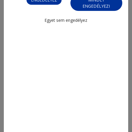
ENGEDÉLYEZI
2026. augusztus 6., 16:29
Egyet sem engedélyez
209 riasztás, 370 bírság hét hónap
alatt
2026. augusztus 6., 15:18
Eddig mintegy hatszázan jelentkeztek
sikerrel a megye egyetemein