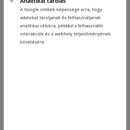
Analitikai tárolás
A Google címkék képessége arra, hogy
adatokat tároljanak és felhasználjanak
analitikai célokra, például a felhasználói
interakciók és a webhely teljesítményének
követésére.
Állítsa be, hogy a Google-
találatokban a Hargita Népe elöl
legyen!