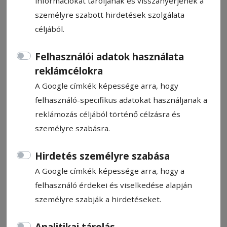
információkat tároljanak és visszanyerjenek a
személyre szabott hirdetések szolgálata
céljából.
Felhasználói adatok használata
Kiállításmegnyitó
reklámcélokra
Gyergyószentmiklóson
A Google címkék képessége arra, hogy
felhasználó-specifikus adatokat használjanak a
reklámozás céljából történő célzásra és
Ajánló
2026. július 9., 12:19
személyre szabásra.
Hirdetés személyre szabása
A Google címkék képessége arra, hogy a
felhasználó érdekei és viselkedése alapján
személyre szabják a hirdetéseket.
Analitikai tárolás