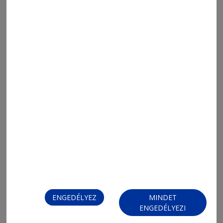
2026. augusztus 7., 11:35
Pénz helyett tudást is fel lehet ajánlani
ENGEDÉLYEZ
MINDET
ENGEDÉLYEZI