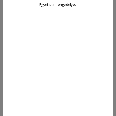
Egyet sem engedélyez
2026. augusztus 7., 10:48
Vízhiány Sóvidéken
2026. augusztus 7., 10:21
Háború a vízért