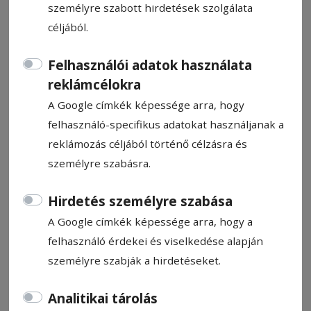
személyre szabott hirdetések szolgálata
céljából.
Felhasználói adatok használata
reklámcélokra
Nyílt nap a Szent Anna-tónál
A Google címkék képessége arra, hogy
felhasználó-specifikus adatokat használjanak a
Ajánló
reklámozás céljából történő célzásra és
2026. május 28., 15:14
személyre szabásra.
Hirdetés személyre szabása
A Google címkék képessége arra, hogy a
felhasználó érdekei és viselkedése alapján
személyre szabják a hirdetéseket.
Analitikai tárolás