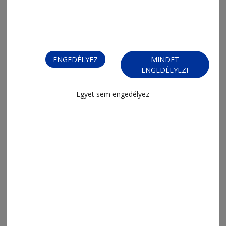
ENGEDÉLYEZ
MINDET
2026. augusztus 9., 16:25
ENGEDÉLYEZI
Élni vágyó hangok és testek
Egyet sem engedélyez
2026. augusztus 9., 15:04
Mindenhol van víz Udvarhelyen –