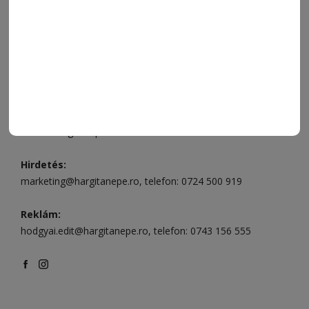
Csíkszereda üzlet:
Csíki Mozi épülete
, telefon:
0728 001
496
Csíkszereda szerkesztőség:
Márton Áron utca 21. szám
Székelyudvarhely:
Vár utca 5 szám
, telefon:
0738 823 219
e-mail:
aruhaz@hargitanepe.ro
Online ügyintézés és webáruház:
aruhaz.hargitanepe.ro
Hirdetés:
marketing@hargitanepe.ro
, telefon:
0724 500 919
Reklám:
hodgyai.edit@hargitanepe.ro
, telefon:
0743 156 555