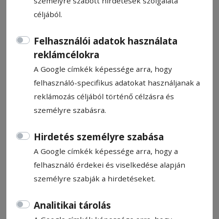
személyre szabott hirdetések szolgálata
céljából.
Felhasználói adatok használata
reklámcélokra
Csíki gyermeknap
A Google címkék képessége arra, hogy
felhasználó-specifikus adatokat használjanak a
Ajánló
reklámozás céljából történő célzásra és
2026. május 28., 15:31
személyre szabásra.
Hirdetés személyre szabása
A Google címkék képessége arra, hogy a
felhasználó érdekei és viselkedése alapján
személyre szabják a hirdetéseket.
Analitikai tárolás