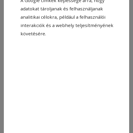
A Google címkék képessége arra, hogy
adatokat tároljanak és felhasználjanak
analitikai célokra, például a felhasználói
Állítsa be, hogy a Google-
interakciók és a webhely teljesítményének
találatokban a Hargita Népe elöl
követésére.
legyen!
Csíkszereda központja is megtelik élettel hétfőn.
A
nemzetközi gyermeknap
alkalmából számos
színes programmal készülnek, a központi
parkban 11-től kezdődően mese- és interaktív
családi koncertek, bábelőadás, különféle
gyermek- és kézműves-foglalkozások, a
Szabadság téren 10-től készenléti, közszolgálati
és más járművek bemutatója lesz, de sok más
érdekesség is várja a központba látogató