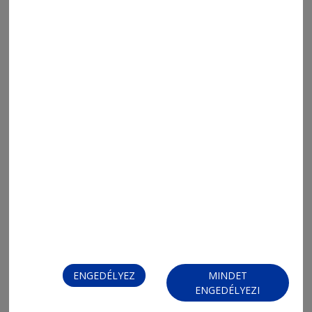
2026. augusztus 7., 8:02
Mit nézzünk a tévében?
2026. augusztus 7., 8:02
ENGEDÉLYEZ
MINDET
Napi Para
ENGEDÉLYEZI