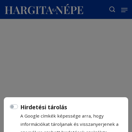
T
Hirdetési tárolás
A Google címkék képessége arra, hogy
információkat tároljanak és visszanyerjenek a