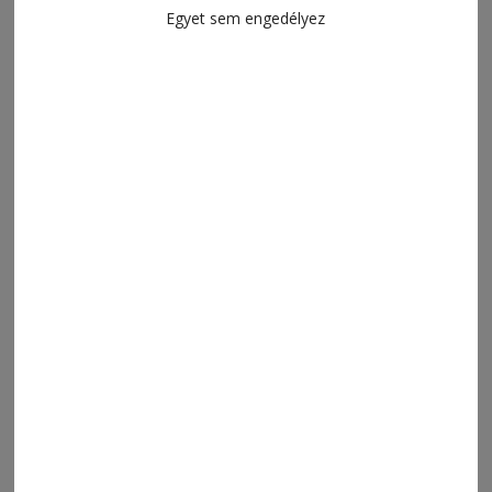
Egyet sem engedélyez
2026. augusztus 7., 7:08
Új sportág mutatkozik be a hétvégén
MENÜ
FRISS
NAPI PARA
ORSZÁG-VILÁG
ÁRUHÁZ