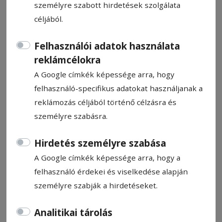
személyre szabott hirdetések szolgálata
céljából.
Felhasználói adatok használata
reklámcélokra
Könyvbemutató: Váltóáram
A Google címkék képessége arra, hogy
felhasználó-specifikus adatokat használjanak a
Ajánló
reklámozás céljából történő célzásra és
2026. március 13., 15:41
személyre szabásra.
Hirdetés személyre szabása
A Google címkék képessége arra, hogy a
felhasználó érdekei és viselkedése alapján
személyre szabják a hirdetéseket.
Analitikai tárolás