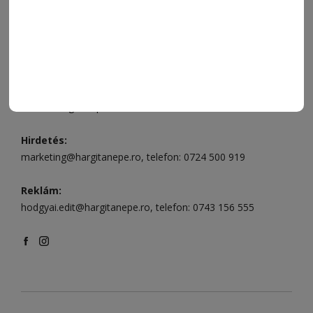
496
Csíkszereda szerkesztőség:
Márton Áron utca 21. szám
Székelyudvarhely:
Vár utca 5 szám
, telefon:
0738 823 219
e-mail:
aruhaz@hargitanepe.ro
Online ügyintézés és webáruház:
aruhaz.hargitanepe.ro
Hirdetés:
marketing@hargitanepe.ro
, telefon:
0724 500 919
Reklám:
hodgyai.edit@hargitanepe.ro
, telefon:
0743 156 555