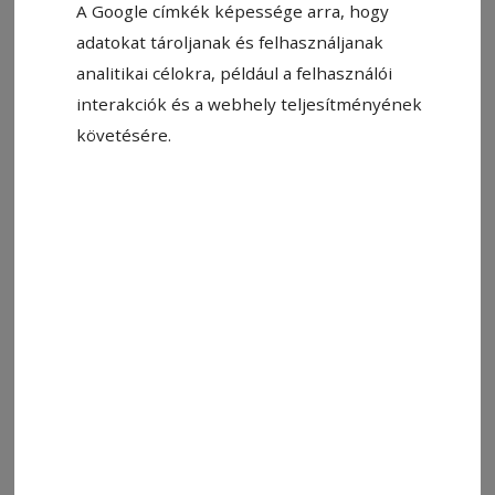
A Google címkék képessége arra, hogy
adatokat tároljanak és felhasználjanak
analitikai célokra, például a felhasználói
interakciók és a webhely teljesítményének
Állítsa be, hogy a Google-
követésére.
találatokban a Hargita Népe elöl
legyen!
Szöllősi Mátyás író, költő, fotóriporter
Váltóáram
című novelláskötetét és annak
román nyelvű fordítását mutatják be hétfőn 17
órától Csíkszeredában, a Kájoni János Megyei
Könyvtárban. Az elbeszéléskötet 2017-ben
elnyerte a legjobb első prózakötetnek járó
Margó-díjat, és azóta román és szerb
fordításban is megjelent. Az eseményen jelen