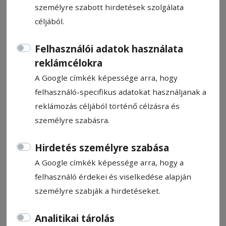
személyre szabott hirdetések szolgálata
céljából.
Felhasználói adatok használata
XVIII. Nemzetközi
reklámcélokra
A Google címkék képessége arra, hogy
Felolvasómaraton
felhasználó-specifikus adatokat használjanak a
reklámozás céljából történő célzásra és
Ajánló
személyre szabásra.
2026. március 6., 10:05
Hirdetés személyre szabása
A Google címkék képessége arra, hogy a
felhasználó érdekei és viselkedése alapján
személyre szabják a hirdetéseket.
Analitikai tárolás