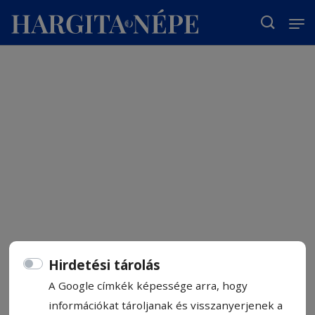
T
Hirdetési tárolás
A Google címkék képessége arra, hogy
információkat tároljanak és visszanyerjenek a