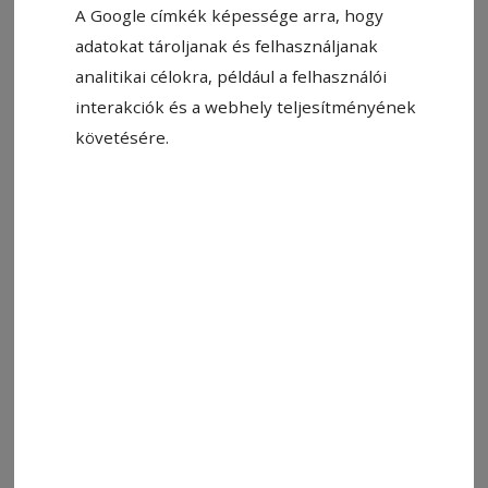
A Google címkék képessége arra, hogy
adatokat tároljanak és felhasználjanak
Állítsa be, hogy a Google-
analitikai célokra, például a felhasználói
találatokban a Hargita Népe elöl
interakciók és a webhely teljesítményének
legyen!
követésére.
Tizennyolc éve indult térben és időben egyaránt
kiterjedt útjára a
Kájoni János Megyei Könyvtár
által szervezett felolvasómaraton-sorozat,
amelyen évente több ezren vesznek részt.
Kedden, a XVIII. Nemzetközi
Felolvasómaratonon az eddigiektől eltérően egy
kortárs író, Lackfi János alkotásait szólaltatják
meg. A felolvasás központi helyszíne a könyvtár
előadóterme lesz 10 órától, a részvételhez
előzetes egyeztetés szükséges a 0753–073489-