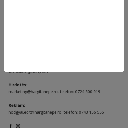
ELÉRHETŐSÉGEK
Ügyfélszolgálat (apróhirdetések, előfizetések)
Csíkszereda üzlet:
Csíki Mozi épülete
, telefon:
0728 001
496
Csíkszereda szerkesztőség:
Márton Áron utca 21. szám
Székelyudvarhely:
Vár utca 5 szám
, telefon:
0738 823 219
e-mail:
aruhaz@hargitanepe.ro
Online ügyintézés és webáruház:
aruhaz.hargitanepe.ro
Hirdetés:
marketing@hargitanepe.ro
, telefon:
0724 500 919
Reklám:
hodgyai.edit@hargitanepe.ro
, telefon:
0743 156 555