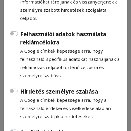
információkat tároljanak és visszanyerjenek a
személyre szabott hirdetések szolgálata
céljából.
Felhasználói adatok használata
Előadás Székelyudvarhelyen
reklámcélokra
A Google címkék képessége arra, hogy
Ajánló
felhasználó-specifikus adatokat használjanak a
2026. március 3., 16:45
reklámozás céljából történő célzásra és
személyre szabásra.
Hirdetés személyre szabása
A Google címkék képessége arra, hogy a
felhasználó érdekei és viselkedése alapján
személyre szabják a hirdetéseket.