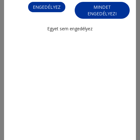
ENGEDÉLYEZ
MINDET
ENGEDÉLYEZI
2026. augusztus 6., 16:29
Egyet sem engedélyez
209 riasztás, 370 bírság hét hónap
alatt
2026. augusztus 6., 15:18
Eddig mintegy hatszázan jelentkeztek