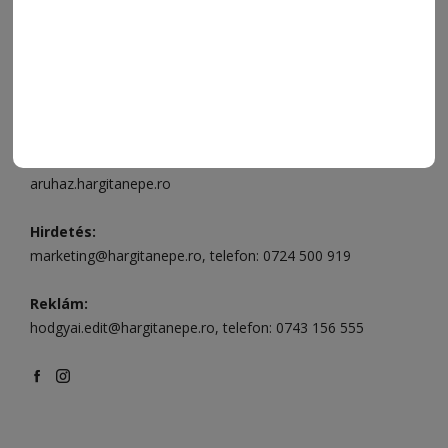
Csíkszereda üzlet:
Csíki Mozi épülete
, telefon:
0728 001
496
Csíkszereda szerkesztőség:
Márton Áron utca 21. szám
Székelyudvarhely:
Vár utca 5 szám
, telefon:
0738 823 219
e-mail:
aruhaz@hargitanepe.ro
Online ügyintézés és webáruház:
aruhaz.hargitanepe.ro
Hirdetés:
marketing@hargitanepe.ro
, telefon:
0724 500 919
Reklám:
hodgyai.edit@hargitanepe.ro
, telefon:
0743 156 555