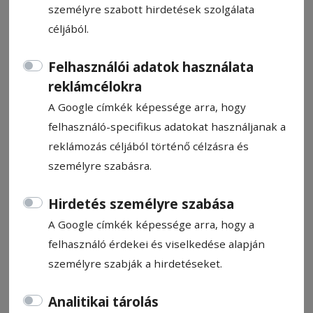
személyre szabott hirdetések szolgálata
céljából.
Felhasználói adatok használata
reklámcélokra
Előadás: Kedvenc könyvem
A Google címkék képessége arra, hogy
felhasználó-specifikus adatokat használjanak a
Ajánló
reklámozás céljából történő célzásra és
2025. december 15., 13:56
személyre szabásra.
Hirdetés személyre szabása
A Google címkék képessége arra, hogy a
felhasználó érdekei és viselkedése alapján
személyre szabják a hirdetéseket.
Analitikai tárolás