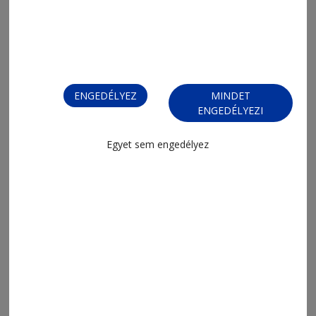
ENGEDÉLYEZ
MINDET
2026. augusztus 7., 15:14
ENGEDÉLYEZI
Ezer túrázó rajzik ki naponta
Egyet sem engedélyez
2026. augusztus 7., 14:18