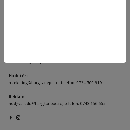
Ügyfélszolgálat (apróhirdetések, előfizetések)
Csíkszereda üzlet:
Csíki Mozi épülete
, telefon:
0728 001
496
Csíkszereda szerkesztőség:
Márton Áron utca 21. szám
Székelyudvarhely:
Vár utca 5 szám
, telefon:
0738 823 219
e-mail:
aruhaz@hargitanepe.ro
Online ügyintézés és webáruház:
aruhaz.hargitanepe.ro
Hirdetés:
marketing@hargitanepe.ro
, telefon:
0724 500 919
Reklám:
hodgyai.edit@hargitanepe.ro
, telefon:
0743 156 555