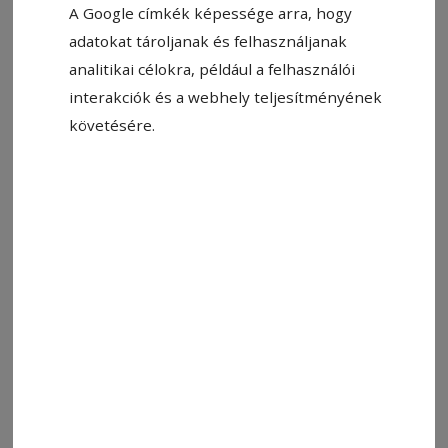
A Google címkék képessége arra, hogy
adatokat tároljanak és felhasználjanak
analitikai célokra, például a felhasználói
interakciók és a webhely teljesítményének
Állítsa be, hogy a Google-
követésére.
találatokban a Hargita Népe elöl
legyen!
„Mi történik, ha egyetlen könyv tükrében
engedünk bepillantást egy ember gondolataiba
– és vajon a könyv mesél róla, vagy ő a
könyvről?” – teszi fel a kérdést a Kedvenc
könyvem előadás-sorozat szervezője, a
Székelyudvarhelyi Magánvállalkozók
Szövetsége. A rendezvény hatodik alkalmát
kedden 18 órától tartják az SZMVSZ