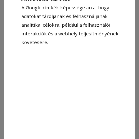
A Google címkék képessége arra, hogy
adatokat tároljanak és felhasználjanak
analitikai célokra, például a felhasználói
interakciók és a webhely teljesítményének
Fotó: ajánló
követésére.
Állítsa be, hogy a Google-
találatokban a Hargita Népe elöl
legyen!
Szülők számára szervez gyakorlati digitális
útmutató műhelymunkát a
CSÖSZ –
Családokat Összehozó Szervezet
szerdán 18
órától Székelyudvarhelyen, a központi Vekker
Kávézóban (Városháza tér 1. szám). Mivel egyre
több gyermek kér karácsonyra telefont, konzolt