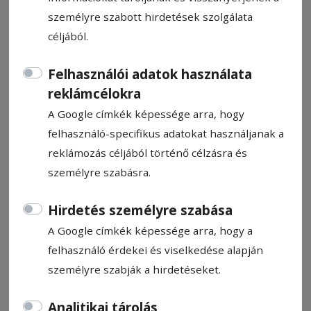
személyre szabott hirdetések szolgálata
céljából.
Felhasználói adatok használata
Gyakorlati digitális útmutató
reklámcélokra
szülőknek
A Google címkék képessége arra, hogy
felhasználó-specifikus adatokat használjanak a
reklámozás céljából történő célzásra és
Ajánló
2025. december 8., 13:34
személyre szabásra.
Hirdetés személyre szabása
A Google címkék képessége arra, hogy a
felhasználó érdekei és viselkedése alapján
személyre szabják a hirdetéseket.
Analitikai tárolás