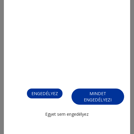
2026. július 14., 15:07
Táplálkozási szakértő előadása
ENGEDÉLYEZ
MINDET
ENGEDÉLYEZI
2026. június 15., 13:18
Egyet sem engedélyez
Alzheimer Café Csíkszeredában