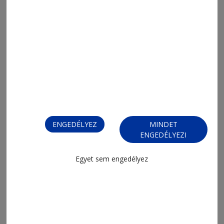
sikerrel a megye egyetemein
ENGEDÉLYEZ
MINDET
ENGEDÉLYEZI
2026. augusztus 6., 14:15
Kihágássorozat
Egyet sem engedélyez