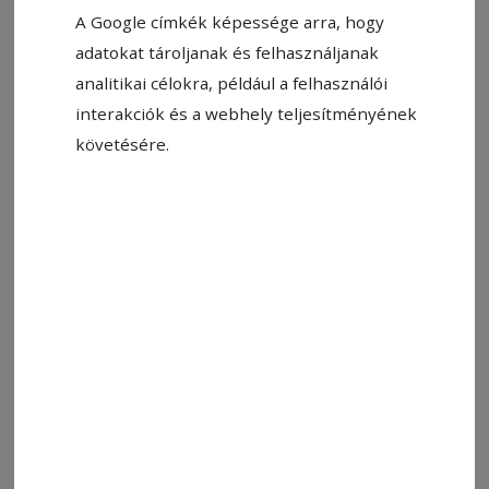
A Google címkék képessége arra, hogy
adatokat tároljanak és felhasználjanak
analitikai célokra, például a felhasználói
Állítsa be, hogy a Google-
interakciók és a webhely teljesítményének
találatokban a Hargita Népe elöl
követésére.
legyen!
Miért állít világháborús emlékművet az utókor?
Mit jelent ez a helyi közösségnek? Miért fontos
az egyéni és közösségi emlékezet? – a
kérdéseknek különös aktualitást ad a közelgő
Mindenszentek ünnepe, amikor a temetőkben
gyertyák és mécsesek égnek. Gyújtunk-e
gyertyát a világháborús emlékműveknél? Ezekre
is választ kapunk Bodó István helytörténész
Kőbe vésett emlékezet című előadásából,