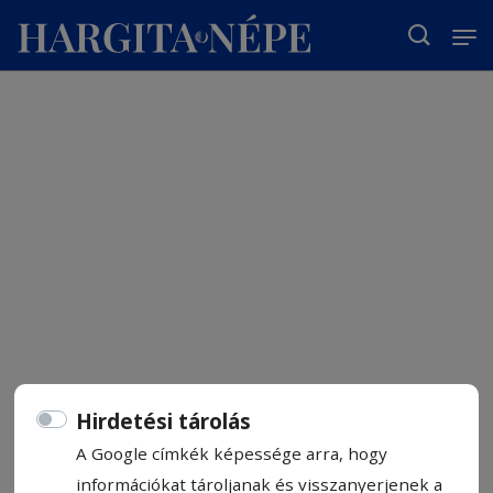
T
Hirdetési tárolás
A Google címkék képessége arra, hogy
információkat tároljanak és visszanyerjenek a