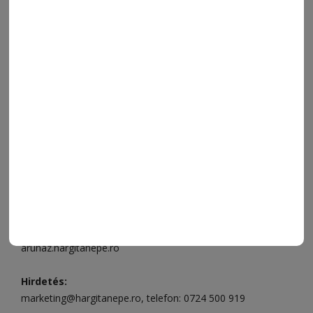
VIDEÓ
MÉDIAAJÁNLAT
FÓRUM
JÁTÉKSZABÁLYZAT
ELÉRHETŐSÉGEK
Ügyfélszolgálat (apróhirdetések, előfizetések)
Csíkszereda üzlet:
Csíki Mozi épülete
, telefon:
0728 001
496
Csíkszereda szerkesztőség:
Márton Áron utca 21. szám
Székelyudvarhely:
Vár utca 5 szám
, telefon:
0738 823 219
e-mail:
aruhaz@hargitanepe.ro
Online ügyintézés és webáruház:
aruhaz.hargitanepe.ro
Hirdetés:
marketing@hargitanepe.ro
, telefon:
0724 500 919