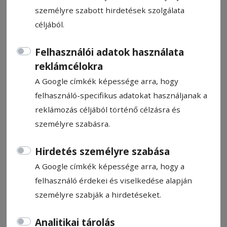
személyre szabott hirdetések szolgálata
céljából.
Felhasználói adatok használata
Kőbe vésett emlékezet előadás
reklámcélokra
A Google címkék képessége arra, hogy
felhasználó-specifikus adatokat használjanak a
Ajánló
2025. október 29., 15:25
reklámozás céljából történő célzásra és
személyre szabásra.
Hirdetés személyre szabása
A Google címkék képessége arra, hogy a
felhasználó érdekei és viselkedése alapján
személyre szabják a hirdetéseket.
Analitikai tárolás