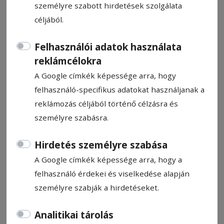
személyre szabott hirdetések szolgálata
céljából.
Felhasználói adatok használata
reklámcélokra
Jótékonysági hangverseny
A Google címkék képessége arra, hogy
felhasználó-specifikus adatokat használjanak a
Ajánló
reklámozás céljából történő célzásra és
2025. október 23., 12:57
személyre szabásra.
Hirdetés személyre szabása
A Google címkék képessége arra, hogy a
felhasználó érdekei és viselkedése alapján
személyre szabják a hirdetéseket.
Analitikai tárolás