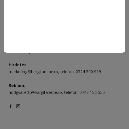
Csíkszereda üzlet:
Csíki Mozi épülete
, telefon:
0728 001
496
Csíkszereda szerkesztőség:
Márton Áron utca 21. szám
Székelyudvarhely:
Vár utca 5 szám
, telefon:
0738 823 219
e-mail:
aruhaz@hargitanepe.ro
Online ügyintézés és webáruház:
aruhaz.hargitanepe.ro
Hirdetés:
marketing@hargitanepe.ro
, telefon:
0724 500 919
Reklám:
hodgyai.edit@hargitanepe.ro
, telefon:
0743 156 555