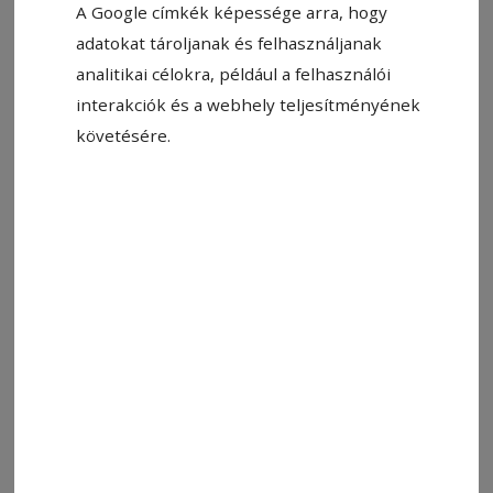
A Google címkék képessége arra, hogy
adatokat tároljanak és felhasználjanak
analitikai célokra, például a felhasználói
interakciók és a webhely teljesítményének
Állítsa be, hogy a Google-
követésére.
találatokban a Hargita Népe elöl
legyen!
Nyolcadik éve ad helyet a budapesti
Semmelweis Egyetem
Pető András Kar
szakemberei munkájának és szervez
jótékonysági koncertet a Székelyudvarhelyi
Baptista Gyülekezet, amellyel a központi
idegrendszeri károsodással diagnosztizált
gyermekek és felnőttek kezelését biztosító
programot támogatják. A segítő szándékú