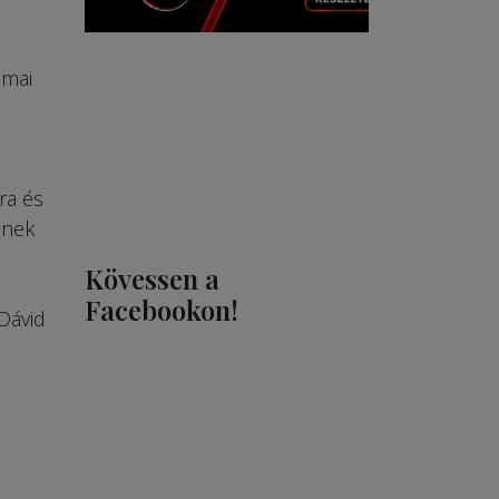
mai
ra és
znek
Kövessen a
Facebookon!
Dávid