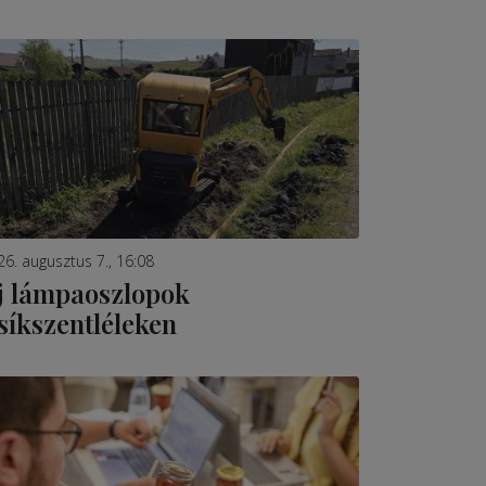
26. augusztus 7., 16:08
j lámpaoszlopok
síkszentléleken