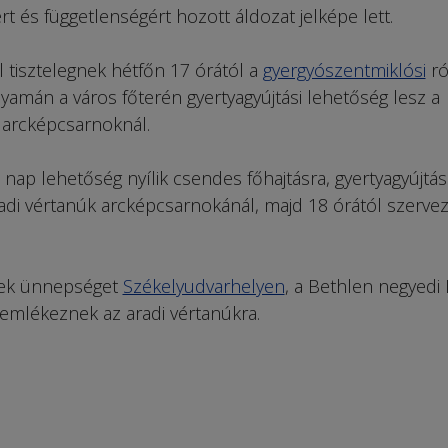
 és függetlenségért hozott áldozat jelképe lett.
 tisztelegnek hétfőn 17 órától a
gyergyószentmiklósi
ró
yamán a város főterén gyertyagyújtási lehetőség lesz a
 arcképcsarnoknál.
nap lehetőség nyílik csendes főhajtásra, gyertyagyújtás
di vértanúk arcképcsarnokánál, majd 18 órától szerve
nek ünnepséget
Székelyudvarhelyen
, a Bethlen negyedi 
 emlékeznek az aradi vértanúkra.