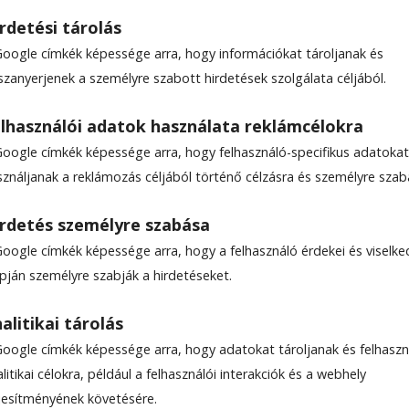
rdetési tárolás
Google címkék képessége arra, hogy információkat tároljanak és
szanyerjenek a személyre szabott hirdetések szolgálata céljából.
tanúk emléknapja
lhasználói adatok használata reklámcélokra
Google címkék képessége arra, hogy felhasználó-specifikus adatokat
sználjanak a reklámozás céljából történő célzásra és személyre szab
rdetés személyre szabása
Google címkék képessége arra, hogy a felhasználó érdekei és viselk
apján személyre szabják a hirdetéseket.
alitikai tárolás
Google címkék képessége arra, hogy adatokat tároljanak és felhaszn
litikai célokra, például a felhasználói interakciók és a webhely
ljesítményének követésére.