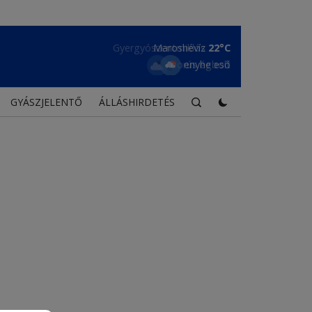
Maroshévíz
22°C
enyhe eső
GYÁSZJELENTŐ
ÁLLÁSHIRDETÉS