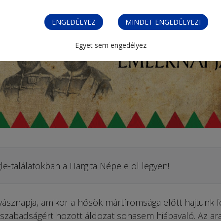
ENGEDÉLYEZ
MINDET ENGEDÉLYEZI
Egyet sem engedélyez
le-találatokban a Hargita Népe elöl legyen!
ásznapja, amikor a hősök mártíromsága előtt hajtunk fe
 szabadságért hozott áldozat sohasem hiábavaló. Az ara