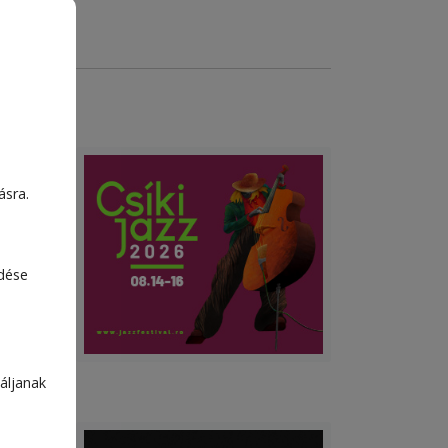
ásra.
edése
áljanak