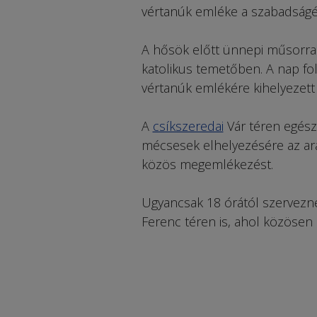
vértanúk emléke a szabadságért
A hősök előtt ünnepi műsorral
katolikus temetőben. A nap fol
vértanúk emlékére kihelyezett
A
csíkszeredai
Vár téren egész 
mécsesek elhelyezésére az ara
közös megemlékezést.
Ugyancsak 18 órától szervez
Ferenc téren is, ahol közösen