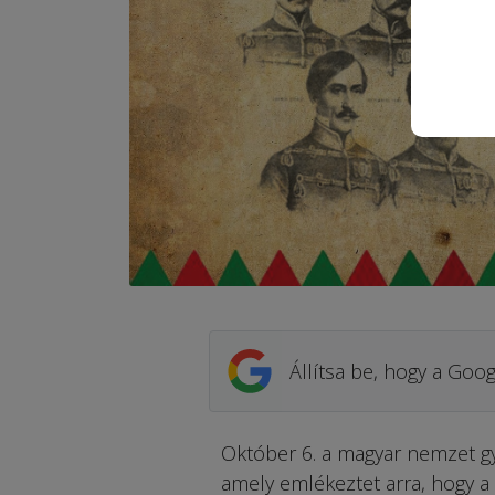
Állítsa be, hogy a Goog
Október 6. a magyar nemzet gy
amely emlékeztet arra, hogy a