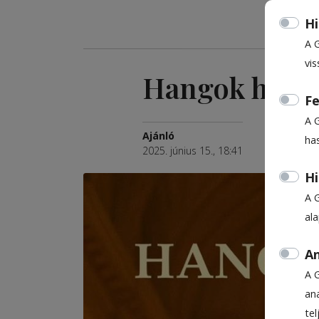
Hi
A 
vis
Hangok hídj
Fe
A 
Ajánló
ha
2025. június 15., 18:41
Hi
A 
al
An
A 
ana
te