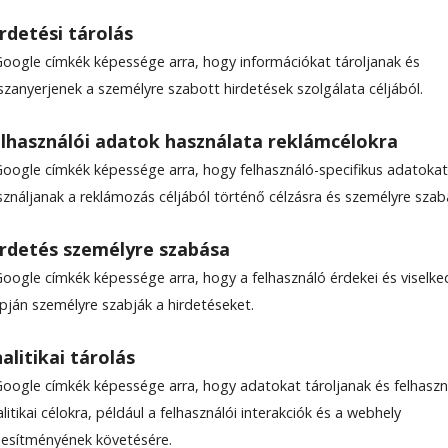
rdetési tárolás
Google címkék képessége arra, hogy információkat tároljanak és
szanyerjenek a személyre szabott hirdetések szolgálata céljából.
án
lhasználói adatok használata reklámcélokra
Google címkék képessége arra, hogy felhasználó-specifikus adatokat
sználjanak a reklámozás céljából történő célzásra és személyre szab
rdetés személyre szabása
Google címkék képessége arra, hogy a felhasználó érdekei és viselk
apján személyre szabják a hirdetéseket.
alitikai tárolás
Google címkék képessége arra, hogy adatokat tároljanak és felhaszn
litikai célokra, például a felhasználói interakciók és a webhely
ljesítményének követésére.