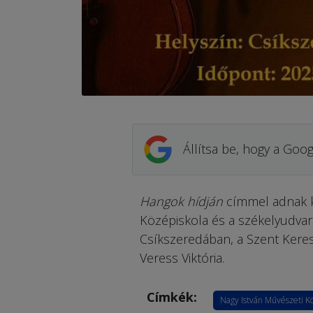
Állítsa be, hogy a Goog
Hangok hídján
címmel adnak 
Középiskola és a székelyudvarh
Csíkszeredában, a Szent Kere
Veress Viktória.
Címkék:
Nagy István Művészeti K