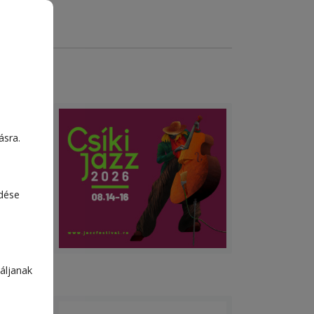
ásra.
edése
áljanak