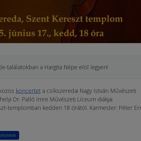
le-találatokban a Hargita Népe elöl legyen!
közös
koncertet
a csíkszeredai Nagy István Művészeti
elyi Dr. Palló Imre Művészeti Líceum diákjai
szt-templomban kedden 18 órától. Karmester: Péter Er
özépiskola