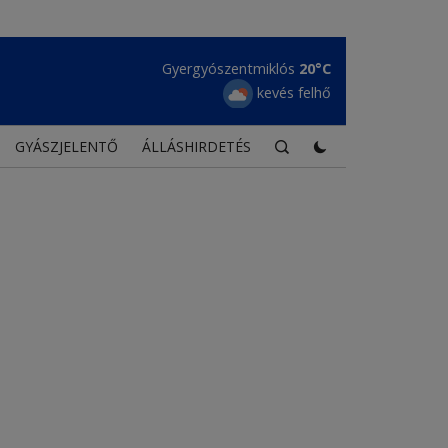
Maroshévíz
21°C
tiszta égbolt
GYÁSZJELENTŐ
ÁLLÁSHIRDETÉS