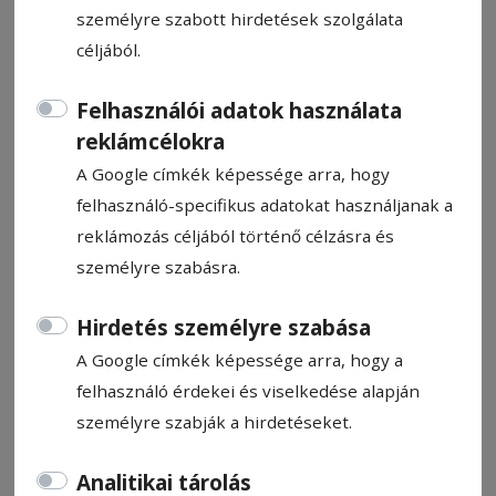
személyre szabott hirdetések szolgálata
céljából.
Felhasználói adatok használata
Interaktív műhelymunka:
reklámcélokra
Színesebben, zöldségesebben
A Google címkék képessége arra, hogy
felhasználó-specifikus adatokat használjanak a
reklámozás céljából történő célzásra és
Ajánló
személyre szabásra.
2025. május 23., 12:44
Hirdetés személyre szabása
A Google címkék képessége arra, hogy a
felhasználó érdekei és viselkedése alapján
személyre szabják a hirdetéseket.
Analitikai tárolás