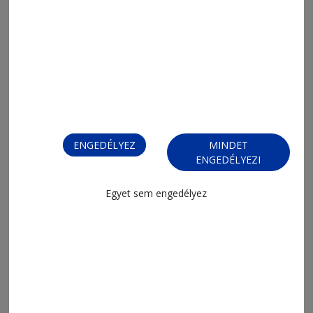
ENGEDÉLYEZ
MINDET
ENGEDÉLYEZI
2026. augusztus 6., 18:11
Ha én téma volnék
Egyet sem engedélyez