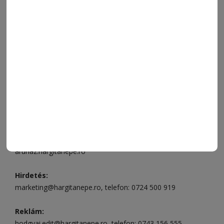
FÓRUM
JÁTÉKSZABÁLYZAT
ELÉRHETŐSÉGEK
Ügyfélszolgálat (apróhirdetések, előfizetések)
Csíkszereda üzlet:
Csíki Mozi épülete
, telefon:
0728 001
496
Csíkszereda szerkesztőség:
Márton Áron utca 21. szám
Székelyudvarhely:
Vár utca 5 szám
, telefon:
0738 823 219
e-mail:
aruhaz@hargitanepe.ro
Online ügyintézés és webáruház:
aruhaz.hargitanepe.ro
Hirdetés:
marketing@hargitanepe.ro
, telefon:
0724 500 919
Reklám:
hodgyai.edit@hargitanepe.ro
, telefon:
0743 156 555