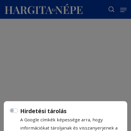
T
Hirdetési tárolás
A Google címkék képessége arra, hogy
információkat tároljanak és visszanyerjenek a