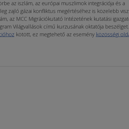
körbe az iszlám, az európai muszlimok integrációja és a
leg zajló gázai konfliktus megértéséhez is közelebb visz
, az MCC Migrációkutató Intézetének kutatási igazgat
ram Világvallások című kurzusának oktatója beszélget.
ációhoz
kötött, ez megtehető az esemény
közösségi old