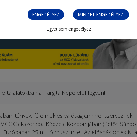
ENGEDÉLYEZ
MINDET ENGEDÉLYEZI
Egyet sem engedélyez
le-találatokban a Hargita Népe elöl legyen!
ában: tények, félelmek és valóság címmel szerveznek
 MCC Csíkszeredai Képzési Központjában (Petőfi Sándo
rd, Európában 25 millió muszlim él. Az előadás objektivit