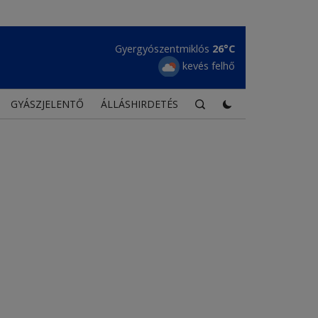
Maroshévíz
27°C
tiszta égbolt
GYÁSZJELENTŐ
ÁLLÁSHIRDETÉS