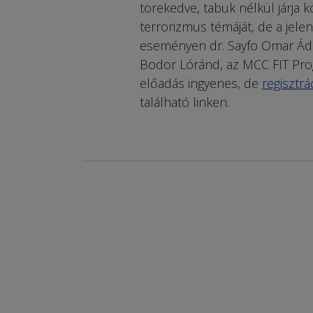
törekedve, tabuk nélkül járja 
terrorizmus témáját, de a jelen
eseményen dr. Sayfo Omar Ádám
Bodor Lóránd, az MCC FIT Prog
előadás ingyenes, de
regisztr
található linken.