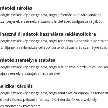
rdetési tárolás
Google címkék képessége arra, hogy információkat tároljanak és
szanyerjenek a személyre szabott hirdetések szolgálata céljából.
kszínűsége Európában
lhasználói adatok használata reklámcélokra
Google címkék képessége arra, hogy felhasználó-specifikus adatokat
sználjanak a reklámozás céljából történő célzásra és személyre szab
rdetés személyre szabása
Google címkék képessége arra, hogy a felhasználó érdekei és viselk
apján személyre szabják a hirdetéseket.
alitikai tárolás
Google címkék képessége arra, hogy adatokat tároljanak és felhaszn
litikai célokra, például a felhasználói interakciók és a webhely
ljesítményének követésére.