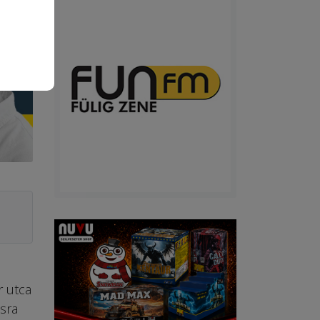
r utca
ásra