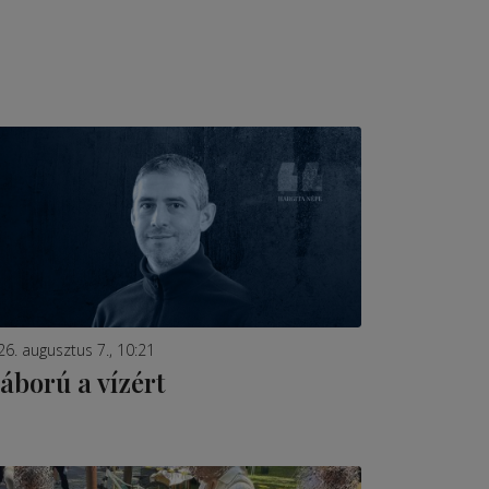
26. augusztus 7., 10:21
áború a vízért