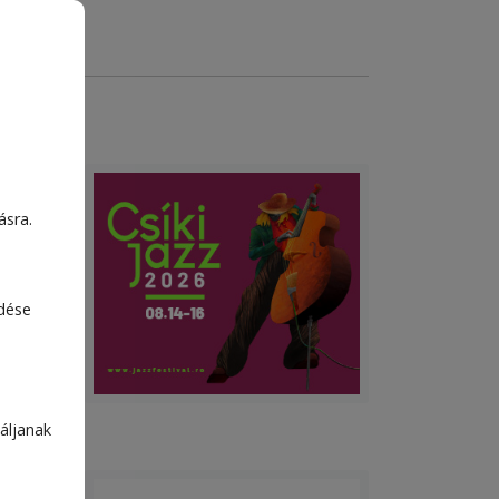
ásra.
edése
áljanak