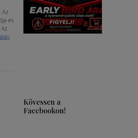
. Az
ója és
 Az
alán
Kövessen a
Facebookon!