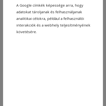
A Google címkék képessége arra, hogy
adatokat tároljanak és felhasználjanak
analitikai célokra, például a felhasználói
interakciók és a webhely teljesítményének
követésére.
Állítsa be, hogy a Google-
találatokban a Hargita Népe elöl
legyen!
A Mosolyvirág Nagycsaládosok Debreceni
Egyesülete 17. éve hirdeti meg a Kárpát-
medencei Életmese írói pályázatot gyermekek
és felnőttek számára egyaránt. Minden család
őriz családi történeteket, a pályázatra ezeket
várják, hogy mások számára is tanulságként,