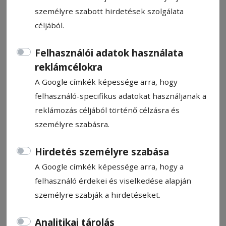
személyre szabott hirdetések szolgálata
céljából.
Felhasználói adatok használata
Életmese írói pályázat
reklámcélokra
A Google címkék képessége arra, hogy
felhasználó-specifikus adatokat használjanak a
Ajánló
2025. március 24., 14:59
reklámozás céljából történő célzásra és
személyre szabásra.
Hirdetés személyre szabása
A Google címkék képessége arra, hogy a
felhasználó érdekei és viselkedése alapján
személyre szabják a hirdetéseket.
Analitikai tárolás