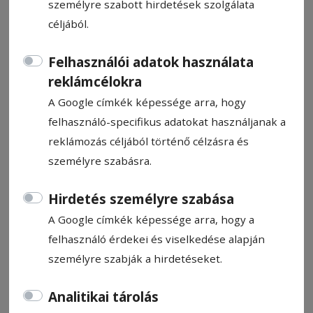
személyre szabott hirdetések szolgálata
céljából.
Felhasználói adatok használata
reklámcélokra
Fényfestés a Mikó-vár
A Google címkék képessége arra, hogy
homlokzatán
felhasználó-specifikus adatokat használjanak a
reklámozás céljából történő célzásra és
Ajánló
személyre szabásra.
2024. december 12., 11:35
Hirdetés személyre szabása
A Google címkék képessége arra, hogy a
felhasználó érdekei és viselkedése alapján
személyre szabják a hirdetéseket.
Analitikai tárolás