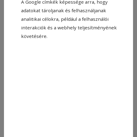
A Google címkék képessége arra, hogy
adatokat tároljanak és felhasználjanak
analitikai célokra, például a felhasználói
interakciók és a webhely teljesítményének
Állítsa be, hogy a Google-
követésére.
találatokban a Hargita Népe elöl
legyen!
Gyermekrajzokat és ünnepi animációkat
vetítenek a csíkszeredai Mikó-vár homlokzatára
szombaton és vasárnap (a harmadik adventi
gyertyagyújtás után) 17:30 és 21:00 között. A
rajzok 90 percenként ismétlődnek, mindkét
napon. Idén a város összes általános iskolája
kapcsolódott a városháza felhívásához, így
több mint ezer rajz érkezett a
Mesevilág