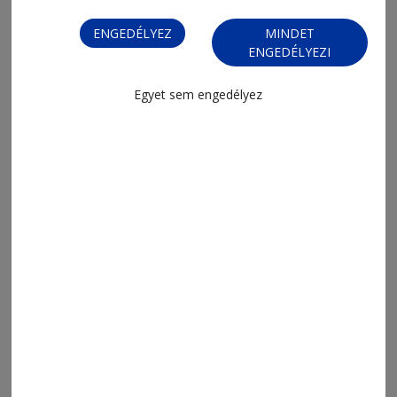
2026. augusztus 7., 20:38
ENGEDÉLYEZ
MINDET
Sakksuli (737.)
ENGEDÉLYEZI
Egyet sem engedélyez
2026. augusztus 7., 20:05
Jövő kedden választanak új
köztársasági elnököt