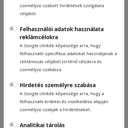
személyre szabott hirdetések szolgálata
céljából.
Felhasználói adatok használata
Kiállításmegnyitó a
reklámcélokra
megyeházán
A Google címkék képessége arra, hogy
felhasználó-specifikus adatokat használjanak a
reklámozás céljából történő célzásra és
Ajánló
személyre szabásra.
2024. december 4., 14:22
Hirdetés személyre szabása
A Google címkék képessége arra, hogy a
felhasználó érdekei és viselkedése alapján
személyre szabják a hirdetéseket.
Analitikai tárolás