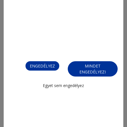
2026. augusztus 10., 9:22
Bajnok volt, példakép lett
ENGEDÉLYEZ
MINDET
ENGEDÉLYEZI
2026. augusztus 10., 8:17
Egyet sem engedélyez
Focilabdákat osztogatnak