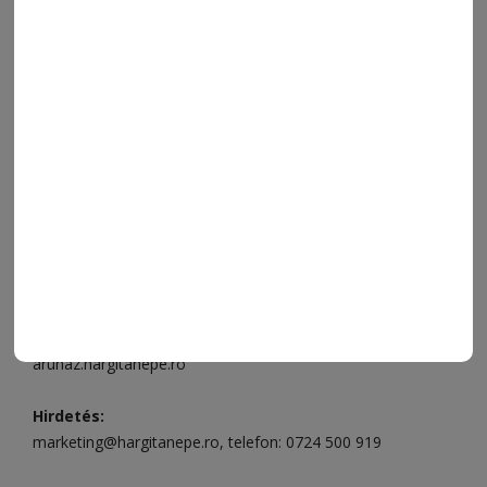
VIDEÓ
MÉDIAAJÁNLAT
FÓRUM
JÁTÉKSZABÁLYZAT
ELÉRHETŐSÉGEK
Ügyfélszolgálat (apróhirdetések, előfizetések)
Csíkszereda üzlet:
Csíki Mozi épülete
, telefon:
0728 001
496
Csíkszereda szerkesztőség:
Márton Áron utca 21. szám
Székelyudvarhely:
Vár utca 5 szám
, telefon:
0738 823 219
e-mail:
aruhaz@hargitanepe.ro
Online ügyintézés és webáruház:
aruhaz.hargitanepe.ro
Hirdetés:
marketing@hargitanepe.ro
, telefon:
0724 500 919