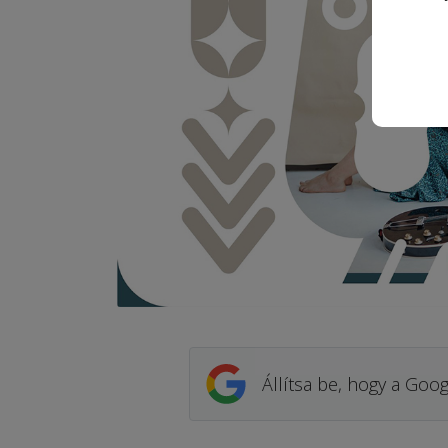
Állítsa be, hogy a Goog