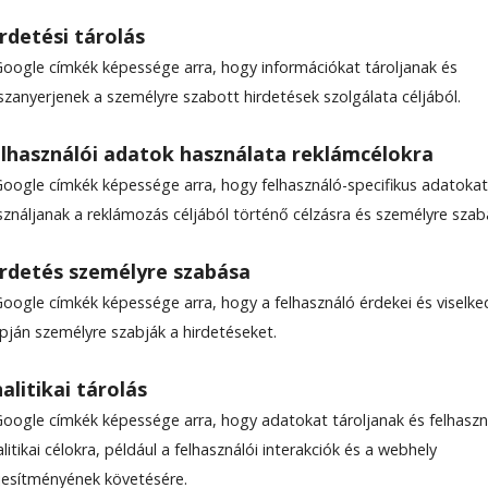
rdetési tárolás
Google címkék képessége arra, hogy információkat tároljanak és
szanyerjenek a személyre szabott hirdetések szolgálata céljából.
zász Csaba adventi
lhasználói adatok használata reklámcélokra
Google címkék képessége arra, hogy felhasználó-specifikus adatokat
sználjanak a reklámozás céljából történő célzásra és személyre szab
rdetés személyre szabása
Google címkék képessége arra, hogy a felhasználó érdekei és viselk
apján személyre szabják a hirdetéseket.
alitikai tárolás
Google címkék képessége arra, hogy adatokat tároljanak és felhaszn
litikai célokra, például a felhasználói interakciók és a webhely
ljesítményének követésére.