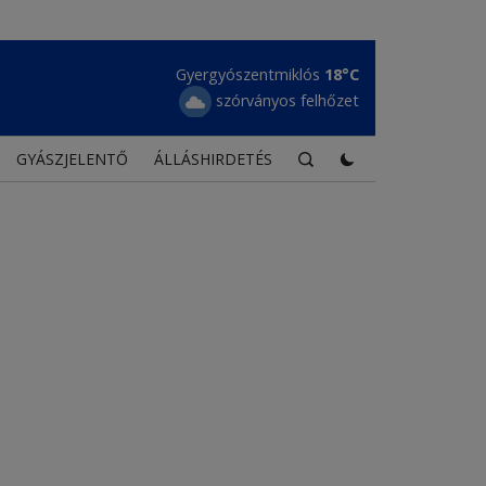
Gyergyószentmiklós
18°C
szórványos felhőzet
GYÁSZJELENTŐ
ÁLLÁSHIRDETÉS