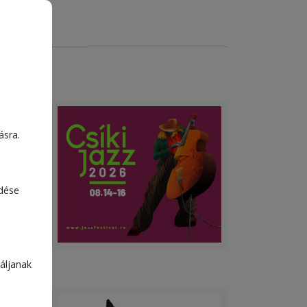
ásra.
edése
áljanak