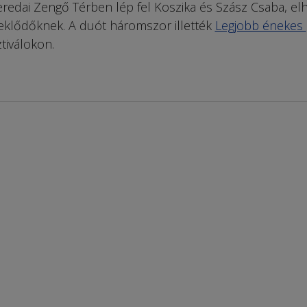
redai Zengő Térben lép fel Koszika és Szász Csaba, el
deklődőknek. A duót háromszor illették
Legjobb énekes
tiválokon.