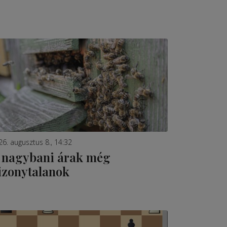
26. augusztus 8., 14:32
 nagybani árak még
izonytalanok