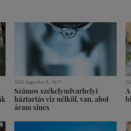
2026. augusztus 8., 18:17
20
Számos székelyudvarhelyi
A
ák
háztartás víz nélkül, van, ahol
b
áram sincs