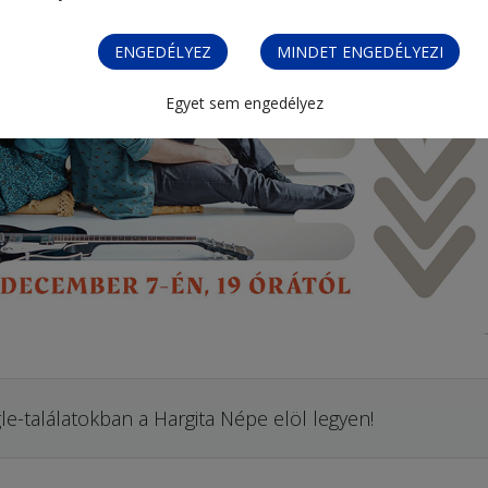
ENGEDÉLYEZ
MINDET ENGEDÉLYEZI
Egyet sem engedélyez
le-találatokban a Hargita Népe elöl legyen!