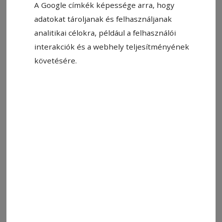
A Google címkék képessége arra, hogy
adatokat tároljanak és felhasználjanak
analitikai célokra, például a felhasználói
interakciók és a webhely teljesítményének
Állítsa be, hogy a Google-
követésére.
találatokban a Hargita Népe elöl
legyen!
Szombaton 19 órakor mutatja be a
gyergyószentmiklósi Figura Stúdió Színház a
Portugál című kocsmaszínházi
előadást
. A
színdarab a OneSeS Pubban tekinthető meg, a
helyek száma korlátozott. A belépő ára 20 lej,
nyugdíjasoknak, egyetemistáknak 15 lej,
diákoknak 10 lej.