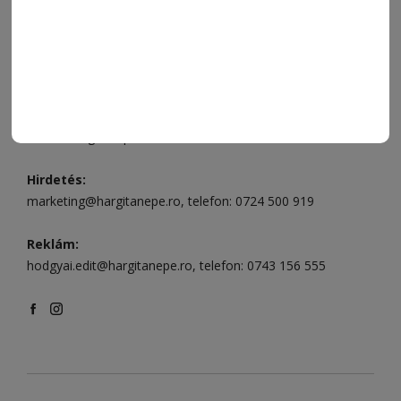
496
Csíkszereda szerkesztőség:
Márton Áron utca 21. szám
Székelyudvarhely:
Vár utca 5 szám
, telefon:
0738 823 219
e-mail:
aruhaz@hargitanepe.ro
Online ügyintézés és webáruház:
aruhaz.hargitanepe.ro
Hirdetés:
marketing@hargitanepe.ro
, telefon:
0724 500 919
Reklám:
hodgyai.edit@hargitanepe.ro
, telefon:
0743 156 555