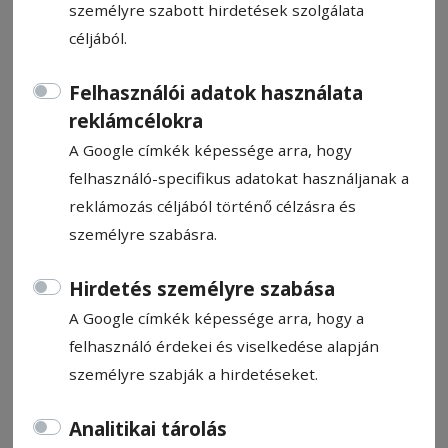
személyre szabott hirdetések szolgálata
céljából.
Felhasználói adatok használata
reklámcélokra
A Figura Stúdió Színház
A Google címkék képessége arra, hogy
előadása
felhasználó-specifikus adatokat használjanak a
reklámozás céljából történő célzásra és
Ajánló
személyre szabásra.
2024. november 14., 14:49
Hirdetés személyre szabása
A Google címkék képessége arra, hogy a
felhasználó érdekei és viselkedése alapján
személyre szabják a hirdetéseket.
Analitikai tárolás