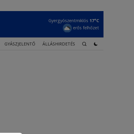
Gyergyószentmiklós
17°C
erős felhőzet
GYÁSZJELENTŐ
ÁLLÁSHIRDETÉS