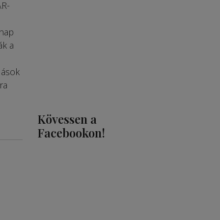
AR-
rnap
ák a
dások
ra
Kövessen a
Facebookon!