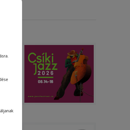
ásra.
edése
áljanak