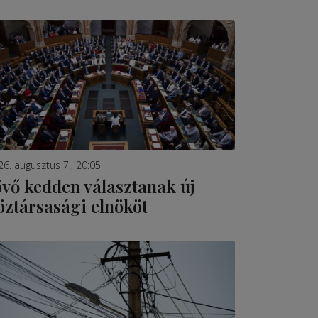
26. augusztus 7., 20:05
övő kedden választanak új
öztársasági elnököt