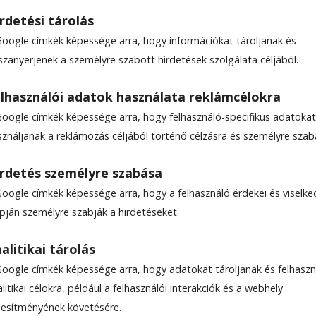
rdetési tárolás
Google címkék képessége arra, hogy információkat tároljanak és
szanyerjenek a személyre szabott hirdetések szolgálata céljából.
szín heti műsora
lhasználói adatok használata reklámcélokra
Google címkék képessége arra, hogy felhasználó-specifikus adatokat
sználjanak a reklámozás céljából történő célzásra és személyre szab
rdetés személyre szabása
Google címkék képessége arra, hogy a felhasználó érdekei és viselk
apján személyre szabják a hirdetéseket.
alitikai tárolás
Google címkék képessége arra, hogy adatokat tároljanak és felhaszn
litikai célokra, például a felhasználói interakciók és a webhely
ljesítményének követésére.