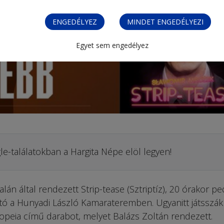
ENGEDÉLYEZ
MINDET ENGEDÉLYEZI
Egyet sem engedélyez
le-találatokban a Hargita Népe elöl legyen!
lán által rendezett Strip-tease (Sztriptíz), 20 órakor pe
ó a Hunyadi László Kamarateremben. Ugyanitt játsszák
opeia című darabot, melyet Balázs Zoltán rendezett.