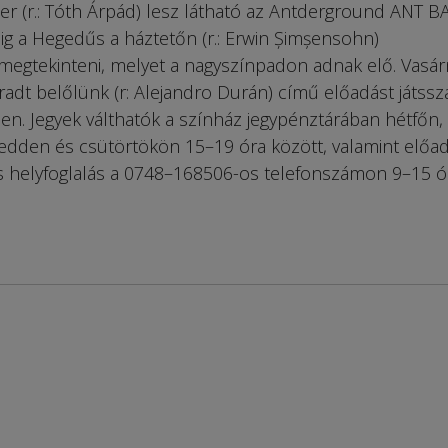
er (r.: Tóth Árpád) lesz látható az Antderground ANT B
g a Hegedűs a háztetőn (r.: Erwin Șimșensohn)
megtekinteni, melyet a nagyszínpadon adnak elő. Vasá
adt belőlünk (r: Alejandro Durán) című előadást játssz
. Jegyek válthatók a színház jegypénztárában hétfőn,
edden és csütörtökön 15–19 óra között, valamint előa
 és helyfoglalás a 0748–168506-os telefonszámon 9–15 ó