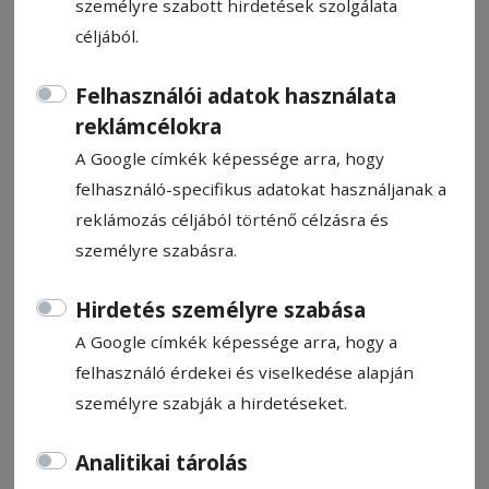
személyre szabott hirdetések szolgálata
céljából.
Felhasználói adatok használata
reklámcélokra
Rajzpályázat általános
A Google címkék képessége arra, hogy
iskolásoknak
felhasználó-specifikus adatokat használjanak a
reklámozás céljából történő célzásra és
HN-információ
személyre szabásra.
2023. január 25., 19:02
Becsült olvasási idő: Kevesebb mint
Hirdetés személyre szabása
egy perc
A Google címkék képessége arra, hogy a
felhasználó érdekei és viselkedése alapján
személyre szabják a hirdetéseket.
Analitikai tárolás