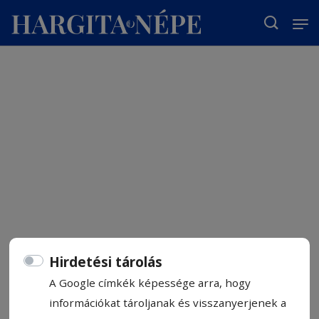
T
Hirdetési tárolás
A Google címkék képessége arra, hogy
információkat tároljanak és visszanyerjenek a