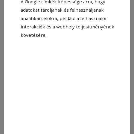
A Google címkék képessége arra, hogy
Állítsa be, hogy a Google-
adatokat tároljanak és felhasználjanak
találatokban a Hargita Népe elöl
analitikai célokra, például a felhasználói
legyen!
interakciók és a webhely teljesítményének
követésére.
A Gyermekjóléti Alapítvány, A gyermek az első!
Alapítvány és az Egészséges Életért Mozgalom
pályázatot hirdet általános iskolásoknak Ez
állati jó! címmel. A pályázaton kizárólag 3–8.
osztályos diákok vehetnek részt (természetesen
a szülők tudtával!), téma: A szavannák
állatvilága. Beküldési határidő: 2023. február 28.
Bővebb információ:
https://www.facebook.com/orszagosmecslaszlota
2023. február 28.