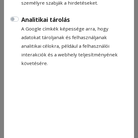
személyre szabják a hirdetéseket.
Analitikai tárolás
A Google címkék képessége arra, hogy
adatokat tároljanak és felhasználjanak
analitikai célokra, például a felhasználói
interakciók és a webhely teljesítményének
követésére.
Fotó: Csíkszereda Városháza
Állítsa be, hogy a Google-
találatokban a Hargita Népe elöl
legyen!