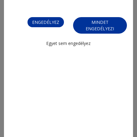
ENGEDÉLYEZ
MINDET
ENGEDÉLYEZI
2026. augusztus 7., 9:27
Egyet sem engedélyez
Elkobzott játékok és lufik
2026. augusztus 6., 8:04