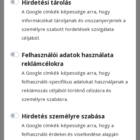
Hirdetési tárolás
A Google címkék képessége arra, hogy
információkat tároljanak és visszanyerjenek a
személyre szabott hirdetések szolgálata
céljából.
Útlezárások az István, a király
előadás idején
Felhasználói adatok használata
reklámcélokra
Bíró István
A Google címkék képessége arra, hogy
2025. augusztus 29., 15:38
felhasználó-specifikus adatokat használjanak a
Becsült olvasási idő: 2 perc
reklámozás céljából történő célzásra és
személyre szabásra.
Hirdetés személyre szabása
A Google címkék képessége arra, hogy a
felhasználó érdekei és viselkedése alapján